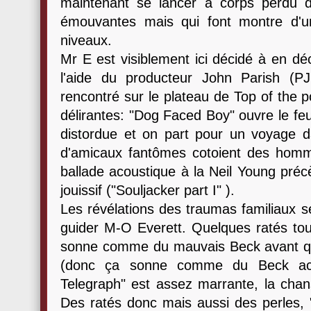
maintenant se lancer à corps perdu 
émouvantes mais qui font montre d'un
niveaux.
Mr E est visiblement ici décidé à en déc
l'aide du producteur John Parish (PJ
rencontré sur le plateau de Top of the p
délirantes: "Dog Faced Boy" ouvre le fe
distordue et on part pour un voyage da
d'amicaux fantômes cotoient des homme
ballade acoustique à la Neil Young préc
jouissif ("Souljacker part I" ).
Les révélations des traumas familiaux se
guider M-O Everett. Quelques ratés to
sonne comme du mauvais Beck avant qu
(donc ça sonne comme du Beck actue
Telegraph" est assez marrante, la chan
Des ratés donc mais aussi des perles, 