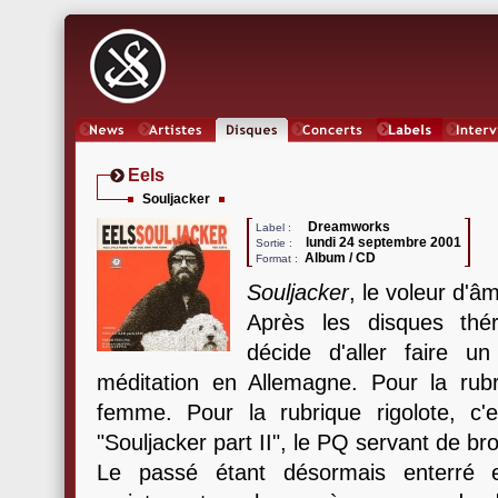
News
Artistes
Oeuvres
Concerts
Labels
Inter
Eels
Souljacker
Dreamworks
Label :
lundi 24 septembre 2001
Sortie :
Album / CD
Format :
Souljacker
, le voleur d'â
Après les disques thér
décide d'aller faire u
méditation en Allemagne. Pour la rubr
femme. Pour la rubrique rigolote, c'es
"Souljacker part II", le PQ servant de brou
Le passé étant désormais enterré e