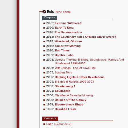
Eels
fiche artiste
Disques
2022:
Extreme Witchcraft
2020:
Earth To Dora
2018:
The Deconstruction
2014:
The Cautionary Tales Of Mark Oliver Everett
2013:
Wonderful, Glorious
2010:
Tomorrow Morning
2010:
End Times
2009:
Hombre Lobo
2008:
Useless Trinkets: B-Sides, Soundtracks, Rarities And
Unreleased 1996-2006
2006:
With Strings - Live At Town Hall
2005:
Sixteen Tons
2005:
Blinking Lights & Other Revelations
2005:
B-Sides & Rarities 1996-2003
2003:
Shootenanny !
2001:
Souljacker
2000:
Oh What A Beautiful Morning !
2000:
Daisies Of The Galaxy
1998:
Electro-shock Blues
1996:
Beautiful Freak
Concerts
Caen [12/04/2013]