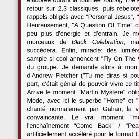
élaborée durant la tournée
Touring The 
retour sur 2,3 classiques, puis rebelo
rappels obligés avec "Personal Jesus", "
Heureusement, "A Question Of Time" dé
peu plus d'énergie et d'entrain. Je
morceaux de
Black Celebration
, ma
succèdera. Enfin, miracle: des lumiè
sample si cool annoncent "Fly On The
du groupe. Je demande alors à mon ég
d'Andrew Fletcher ("Tu me diras si pour
part, c'était génial de pouvoir vivre ce 
Arrive le moment "Martin Mystère" obl
Mode, avec ici le superbe "Home" et "Li
chanté normalement par Gahan, la v
convaincante. Le vrai moment "mo
l'enchaînement "Come Back" / "Pea
artificiellement accéléré pour le format 