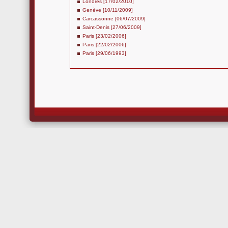
Londres [17/02/2010]
Genève [10/11/2009]
Carcassonne [06/07/2009]
Saint-Denis [27/06/2009]
Paris [23/02/2006]
Paris [22/02/2006]
Paris [29/06/1993]