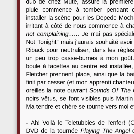
duo de chez Mute, assure la première 
pluie commence à tomber pendant que
installer la scène pour les Depede Moch
irritant à côté de nous commence à ch
not complaining...
... Je n'ai pas spéci
Not Tonight" mais j'aurais souhaité avoir
Riback pour neutraliser, dans les règle
un peu trop casse-burnes à mon goût..
boule à facettes au centre est installé
Fletcher prennent place, ainsi que la bat
finit par cesser (et mon apprenti chanteu
oreilles la note ouvrant
Sounds Of The 
noirs vêtus, se font visibles puis Mart
Ma tendre et chère se tourne vers moi et
- Ah! Voilà le Teletubbies de l'enfer! (
DVD de la tournée
Playing The Angel
d