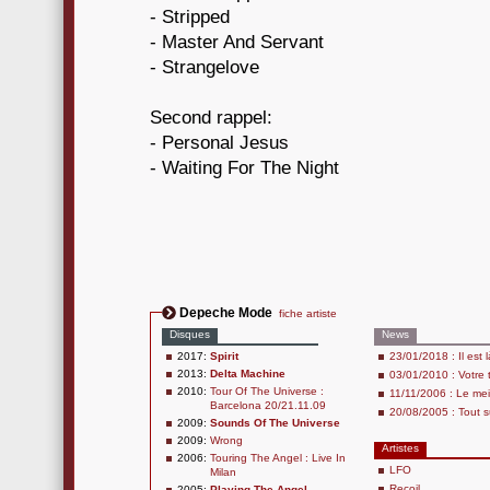
- Stripped
- Master And Servant
- Strangelove
Second rappel:
- Personal Jesus
- Waiting For The Night
Depeche Mode
fiche artiste
Disques
News
2017:
Spirit
23/01/2018 : Il est l
2013:
Delta Machine
03/01/2010 : Votre
2010:
Tour Of The Universe :
11/11/2006 : Le me
Barcelona 20/21.11.09
20/08/2005 : Tout 
2009:
Sounds Of The Universe
2009:
Wrong
Artistes
2006:
Touring The Angel : Live In
LFO
Milan
Recoil
2005:
Playing The Angel