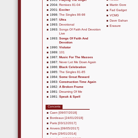
2004:
Remixes 81-04
Martin Gore
2001:
Exciter
Fad Gadget
1998:
The Singles 86-98
VCMG
1997:
Ultra
Dave Gahan
1993:
Devotional
Erasure
1993:
Songs Of Faith And Devotion
Live
1993:
Songs Of Faith And
Devotion
1990:
Violator
1989:
101
1987:
Music For The Masses
1987:
Never Let Me Down Again
1986:
Black Celebration
1985:
The Singles 81-85
1984:
Some Great Reward
1983:
Construction Time Again
1982:
A Broken Frame
1981:
Dreaming Of Me
1981:
Speak & Spell
Concerts
Caen [09/07/2018]
Bordeaux [24/01/2018]
Paris [03/12/2017]
Anvers [09/05/2017]
Paris [29/01/2014]