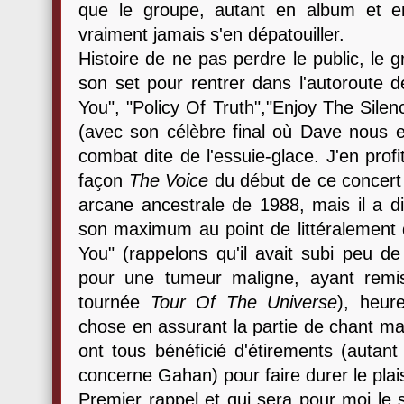
que le groupe, autant en album et e
vraiment jamais s'en dépatouiller.
Histoire de ne pas perdre le public, le 
son set pour rentrer dans l'autoroute d
You", "Policy Of Truth","Enjoy The Sile
(avec son célèbre final où Dave nous 
combat dite de l'essuie-glace. J'en prof
façon
The Voice
du début de ce concert 
arcane ancestrale de 1988, mais il a d
son maximum au point de littéralement d
You" (rappelons qu'il avait subi peu d
pour une tumeur maligne, ayant remi
tournée
Tour Of The Universe
), heur
chose en assurant la partie de chant man
ont tous bénéficié d'étirements (autan
concerne Gahan) pour faire durer le plais
Premier rappel et qui sera pour moi le 