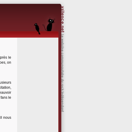
près le
pes, on
usieurs
itation,
eauvoir
fans le
all nous