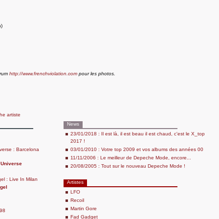
n)
forum
http://www.frenchviolation.com
pour les photos.
che artiste
News
23/01/2018 : Il est là, il est beau il est chaud, c'est le X_top
2017 !
verse : Barcelona
03/01/2010 : Votre top 2009 et vos albums des années 00
11/11/2006 : Le meilleur de Depeche Mode, encore...
 Universe
20/08/2005 : Tout sur le nouveau Depeche Mode !
l : Live In Milan
Artistes
gel
LFO
Recoil
Martin Gore
-98
Fad Gadget