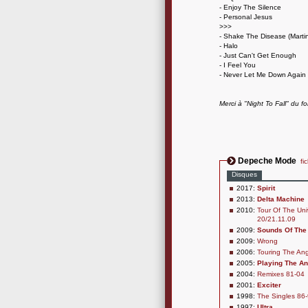
- Enjoy The Silence
- Personal Jesus
>>>
- Shake The Disease (Marti
- Halo
- Just Can't Get Enough
- I Feel You
- Never Let Me Down Again
Merci à "Night To Fall" du 
Depeche Mode
fi
Disques
2017:
Spirit
2013:
Delta Machine
2010:
Tour Of The Uni
20/21.11.09
2009:
Sounds Of The
2009:
Wrong
2006:
Touring The Ange
2005:
Playing The An
2004:
Remixes 81-04
2001:
Exciter
1998:
The Singles 86
1997:
Ultra