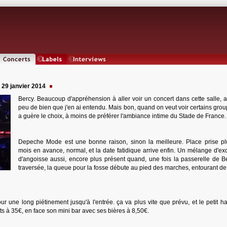
Concerts
Labels
Interviews
 29 janvier 2014
Bercy. Beaucoup d'appréhension à aller voir un concert dans cette salle, a
peu de bien que j'en ai entendu. Mais bon, quand on veut voir certains grou
a guère le choix, à moins de préférer l'ambiance intime du Stade de France.
Depeche Mode est une bonne raison, sinon la meilleure. Place prise pl
mois en avance, normal, et la date fatidique arrive enfin. Un mélange d'exc
d'angoisse aussi, encore plus présent quand, une fois la passerelle de B
traversée, la queue pour la fosse débute au pied des marches, entourant de 
 pour une long piétinement jusqu'à l'entrée. ça va plus vite que prévu, et le petit h
ts à 35€, en face son mini bar avec ses bières à 8,50€.