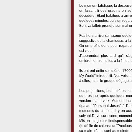
Le moment fatidique, la découvert
en faisant fi des gradins on se
découdre. Etant habitués à arriv
quelques minutes, puis un regard
Bon, va falloir prendre son mal en
Feathers arrive sur scène quelq
suggestive de la chanteuse. à la
On en profite donc pour regarde
est vide !
J'apprendrai plus tard qu'il s'
entièrement remplies à la fin du
Ils entrent enfin sur scène, 170
My World" introductif. Nos voisin
à elles, mais le groupe dégage u
Les projections, les lumières, l
ou presque, après quelques mor
version piano-voix. Moment inc
épatant "Personal Jesus" à l'i
moments du concert. Il y en aur
suivant Dave sur scène, moment
Mis en image par l'indispensable 
(le défilé de chiens sur "Precious
sa main, réagissant au moindre