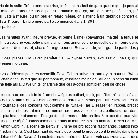
e de la salle. Très bonne surprise, ça fait moins hall de gare que ce que je pensai
 retrouve dans une fosse pas si terrifiante que ça, on se place plutôt bien, pr
er juste à l'heure, ou un peu en retard même, on s'attend à un début de concert d
 sur l'heure... La première partie commence dans 1h30 !
 patience...
ues minutes avant l'heure prévue, et peine à (me) convaincre, malgré la tenue p
 fin du set, une voix polie & sans âme nous annonce une nouvelle demi heure d'atte
r autour de nous, et, chose étrange pour un Bercy blindé, une grande partie des 
agit des places VIP (avec paraît-il Cali & Sylvie Vartan, excusez du peu !) qui
 premier morceau.
00 voix s'élèvent pour les accueillir, Dave Gahan arrive en tournoyant pour un "Wel
s chantent plus fort que lui par moment, certaines mains en l'air ont un sens du ryt
ne telle aura, Dave un tel charisme que ces à-cotés sont bien peu de chose.
es morceaux, on assiste là à un show époustouflant, rodé, pro. Rien n'est laissé au
ceaux Martin Gore & Peter Gordeno se retrouvent seuls pour un "Slow" tout en d
ontournable des concerts, tout comme le "Shake The Disease" en rappel, précé
ntro tout en blues ralenti, une montée progressive telle une apothéose, un des
a plusieurs, notamment l'image des champs de blé en lieu & place des bras vire
 magique répété inlassablement depuis la tournée
101
en final de "Never Let Me
Anton Corbjin, la scène de Bercy s'illumine de projections fascinantes, parfois in
" notamment). C'est fascinant de voir à quel point le groupe tient le public dans le 
 déhanché de Dave, à la moindre note jouée par Martin. Voir ces types ayant ré