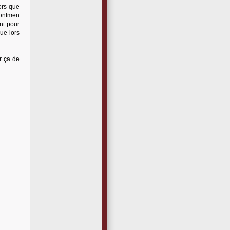
ors que
rontmen
nt pour
ue lors
er ça de