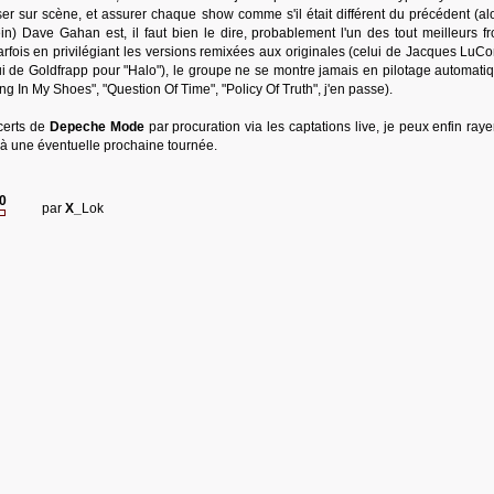
er sur scène, et assurer chaque show comme s'il était différent du précédent (al
in) Dave Gahan est, il faut bien le dire, probablement l'un des tout meilleurs f
arfois en privilégiant les versions remixées aux originales (celui de Jacques LuCo
ui de Goldfrapp pour "Halo"), le groupe ne se montre jamais en pilotage automatiq
ng In My Shoes", "Question Of Time", "Policy Of Truth", j'en passe).
ncerts de
Depeche Mode
par procuration via les captations live, je peux enfin ray
u'à une éventuelle prochaine tournée.
20
par
X_
Lok