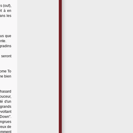
s (ouf),
êt à en
ans les
lus que
nte.
gradins
 seront
come To
hme bien
 hasard
ouceur,
dé d'un
 grands
voltant
 Down".
congrues
creux de
cemment