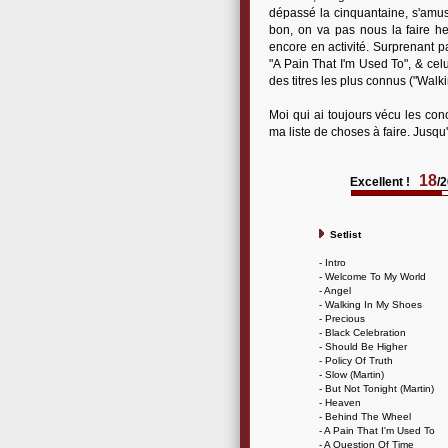
dépassé la cinquantaine, s'amus
bon, on va pas nous la faire he
encore en activité. Surprenant p
"A Pain That I'm Used To", & cel
des titres les plus connus ("Walki
Moi qui ai toujours vécu les co
ma liste de choses à faire. Jusq
18
Excellent !
/
Setlist
- Intro
- Welcome To My World
- Angel
- Walking In My Shoes
- Precious
- Black Celebration
- Should Be Higher
- Policy Of Truth
- Slow (Martin)
- But Not Tonight (Martin)
- Heaven
- Behind The Wheel
- A Pain That I'm Used To
- A Question Of Time