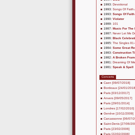
1993:
Devotional
1993:
Songs Of Faith 
1993:
Songs Of Faith
1990:
Violator
1989:
101
1987:
Music For The
1987:
Never Let Me D
1986:
Black Celebrat
1985:
The Singles 81
1984:
Some Great R
1983:
Construction T
1982:
A Broken Fram
1981:
Dreaming Of M
1981:
Speak & Spell
Concerts
Caen [09/07/2018]
Bordeaux [24/01/2018
Paris [03/12/2017]
Anvers [09/05/2017]
Paris [29/01/2014]
Londres [17/02/2010]
Genève [10/11/2009]
Carcassonne [06/07/2
Saint-Denis [27/06/20
Paris [23/02/2006]
Paris [22/02/2006]