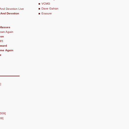
VCMG
Dave Gahan
And Devotion Live
 And Devotion
Erasure
 Masses
own Again
ion
-85
eward
ime Again
e
e
]
009]
09]