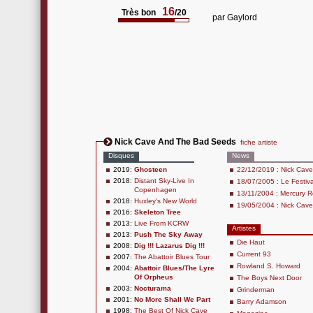
16
Très bon
/20
par
Gaylord
Nick Cave And The Bad Seeds
fiche artiste
Disques
News
2019:
Ghosteen
22/12/2019 : Nick Cave
2018:
Distant Sky-Live In
18/07/2005 : Le Festiva
Copenhagen
13/11/2004 : Mercury 
2018:
Huxley's New World
19/05/2004 : Nick Cave
2016:
Skeleton Tree
2013:
Live From KCRW
Artistes
2013:
Push The Sky Away
Die Haut
2008:
Dig !!! Lazarus Dig !!!
Current 93
2007:
The Abattoir Blues Tour
Rowland S. Howard
2004:
Abattoir Blues/The Lyre
Of Orpheus
The Boys Next Door
2003:
Nocturama
Grinderman
2001:
No More Shall We Part
Barry Adamson
1998:
The Best Of Nick Cave