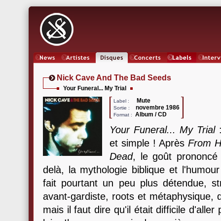
News
Artistes
Oeuvres
Concerts
Labels
Inter
Nick Cave And The Bad Seeds
Your Funeral... My Trial
Mute
Label :
novembre 1986
Sortie :
Album / CD
Format :
Your Funeral... My Trial
:
et simple ! Après
From He
Dead
, le goût prononcé
delà, la mythologie biblique et l'humou
fait pourtant un peu plus détendue, s
avant-gardiste, roots et métaphysique, 
mais il faut dire qu'il était difficile d'all