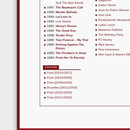
Magazine
And The Bad Seeds
Gallon Drunk
1997:
The Boatman's Call
Joan As Police Woman
1996:
Murder Ballads
Gun Club
1994:
Let Love In
Einstürzende Neubaut
1993:
Live Seeds
Lydia Lunch
1992:
Henry's Dream
Marianne Faithfull
1990:
The Good Son
The Birthday Party
1988:
Tender Prey
PJ Harvey
1986:
Your Funeral... My Trial
1986:
Kicking Against The
Mick Harvey
Pricks
Plus Instrument
1985:
The Firstborn Is Dead
Nick Cave & Warren Elll
1984:
From Her To Eternity
Concerts
Paris [03/10/2017]
Paris [29/04/2008]
Paris [20/09/2006]
Bruxelles [24/11/2004]
Paris [16/11/2004]
Paris [15/11/2004]