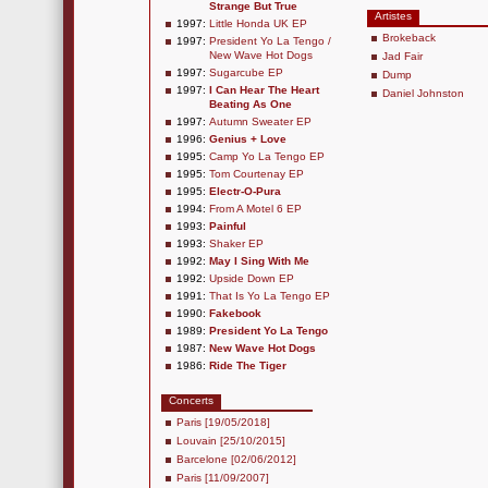
Strange But True
Artistes
1997:
Little Honda UK EP
Brokeback
1997:
President Yo La Tengo /
New Wave Hot Dogs
Jad Fair
1997:
Sugarcube EP
Dump
1997:
I Can Hear The Heart
Daniel Johnston
Beating As One
1997:
Autumn Sweater EP
1996:
Genius + Love
1995:
Camp Yo La Tengo EP
1995:
Tom Courtenay EP
1995:
Electr-O-Pura
1994:
From A Motel 6 EP
1993:
Painful
1993:
Shaker EP
1992:
May I Sing With Me
1992:
Upside Down EP
1991:
That Is Yo La Tengo EP
1990:
Fakebook
1989:
President Yo La Tengo
1987:
New Wave Hot Dogs
1986:
Ride The Tiger
Concerts
Paris [19/05/2018]
Louvain [25/10/2015]
Barcelone [02/06/2012]
Paris [11/09/2007]