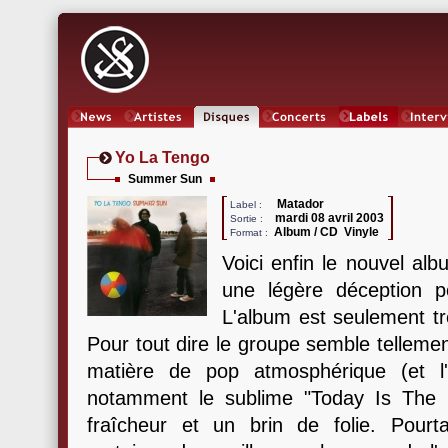
News
Artistes
Oeuvres
Concerts
Labels
Inter
Yo La Tengo
Summer Sun
Matador
Label :
mardi 08 avril 2003
Sortie :
Album / CD Vinyle
Format :
Voici enfin le nouvel al
une légère déception p
L'album est seulement tr
Pour tout dire le groupe semble tellement
matière de pop atmosphérique (et l'
notamment le sublime "Today Is The D
fraîcheur et un brin de folie. Pourt