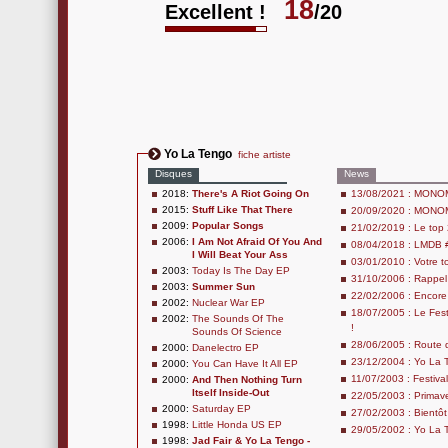
18
Excellent !
/20
Yo La Tengo
fiche artiste
Disques
News
2018:
There's A Riot Going On
13/08/2021 : MONOMA
2015:
Stuff Like That There
20/09/2020 : MONOMA
2009:
Popular Songs
21/02/2019 : Le top 
2006:
I Am Not Afraid Of You And
08/04/2018 : LMDB #
I Will Beat Your Ass
03/01/2010 : Votre 
2003:
Today Is The Day EP
31/10/2006 : Rappel
2003:
Summer Sun
22/02/2006 : Encore 
2002:
Nuclear War EP
18/07/2005 : Le Fest
2002:
The Sounds Of The
!
Sounds Of Science
28/06/2005 : Route 
2000:
Danelectro EP
23/12/2004 : Yo La 
2000:
You Can Have It All EP
11/07/2003 : Festival
2000:
And Then Nothing Turn
Itself Inside-Out
22/05/2003 : Primav
2000:
Saturday EP
27/02/2003 : Bientôt
1998:
Little Honda US EP
29/05/2002 : Yo La T
1998:
Jad Fair & Yo La Tengo -