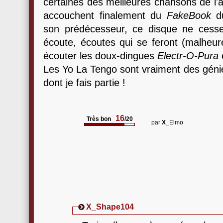
certaines des meilleures chansons de l'
accouchent finalement du
FakeBook
du
son prédécesseur, ce disque ne cess
écoute, écoutes qui se feront (malheur
écouter les doux-dingues
Electr-O-Pura
Les Yo La Tengo sont vraiment des géni
dont je fais partie !
16
Très bon
/20
par
X_
Elmo
X_
Shape104