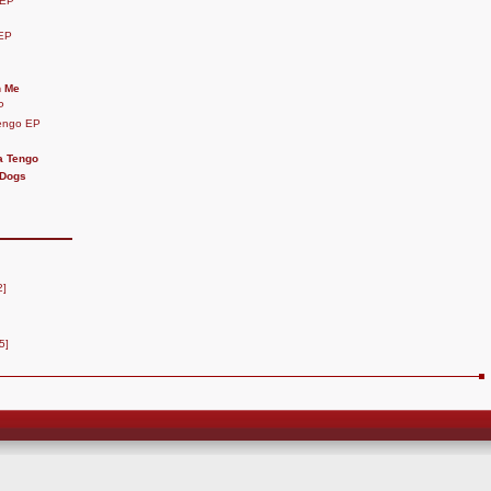
 EP
 EP
h Me
P
Tengo EP
a Tengo
 Dogs
2]
5]