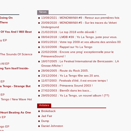
News
 Going On
13/08/2021 : MONOMANIA #9 - Retour aux premières fois
 There
20/09/2020 : MONOMANIA #5 - Sur les traces du Velvet
Underground
 Of You And I Will Beat
21/02/2019 : Le top 2018 enfin dévoilé !
08/04/2018 : LMDB #39 : Yo La Tengo, juste pour vous.
ay EP
03/01/2010 : Votre top 2009 et vos albums des années 00
31/10/2006 : Rappel sur Yo La Tengo
22/02/2006 : Encore une prog' exceptionnelle pour le
The Sounds Of Science
PrimaveraSound !
18/07/2005 : Le Festival International de Benicassim : LA
 All EP
Grosse Affiche !
g Turn Itself Inside-
28/06/2005 : Route du Rock 2005.
23/12/2004 : Yo La Tengo fête ses 20 ans.
11/07/2003 : Festivals d'été, il est encore temps !
S EP
22/05/2003 : Primavera Sound 2003 !
La Tengo - Strange But
27/02/2003 : Bientôt dans les bacs...
K EP
29/05/2002 : Yo La Tengo, un nouvel album ! (??)
a Tengo / New Wave Hot
Artistes
Brokeback
 Heart Beating As One
Jad Fair
r EP
Dump
Daniel Johnston
ngo EP