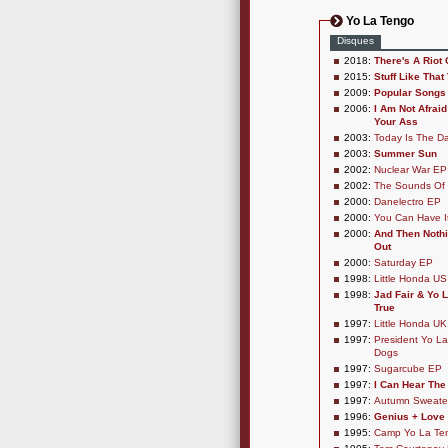
Yo La Tengo
Disques
2018:
There's A Riot
2015:
Stuff Like That
2009:
Popular Songs
2006:
I Am Not Afraid
Your Ass
2003:
Today Is The D
2003:
Summer Sun
2002:
Nuclear War EP
2002:
The Sounds Of 
2000:
Danelectro EP
2000:
You Can Have It
2000:
And Then Nothin
Out
2000:
Saturday EP
1998:
Little Honda U
1998:
Jad Fair & Yo 
True
1997:
Little Honda U
1997:
President Yo L
Dogs
1997:
Sugarcube EP
1997:
I Can Hear The
1997:
Autumn Sweate
1996:
Genius + Love
1995:
Camp Yo La Te