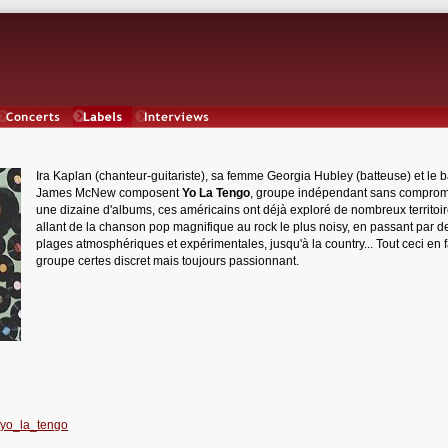
Concerts
Labels
Interviews
Ira Kaplan (chanteur-guitariste), sa femme Georgia Hubley (batteuse) et le b
James McNew composent
Yo La Tengo
, groupe indépendant sans comprom
une dizaine d'albums, ces américains ont déjà exploré de nombreux territoi
allant de la chanson pop magnifique au rock le plus noisy, en passant par d
plages atmosphériques et expérimentales, jusqu'à la country... Tout ceci en f
groupe certes discret mais toujours passionnant.
/yo_la_tengo