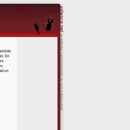
assiste
is. En
res
es
ait un