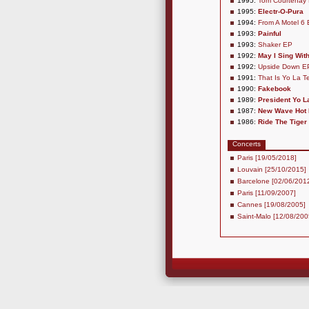
1995:
Tom Courtenay
1995:
Electr-O-Pura
1994:
From A Motel 6
1993:
Painful
1993:
Shaker EP
1992:
May I Sing Wit
1992:
Upside Down E
1991:
That Is Yo La 
1990:
Fakebook
1989:
President Yo L
1987:
New Wave Hot
1986:
Ride The Tiger
Concerts
Paris [19/05/2018]
Louvain [25/10/2015]
Barcelone [02/06/201
Paris [11/09/2007]
Cannes [19/08/2005]
Saint-Malo [12/08/200