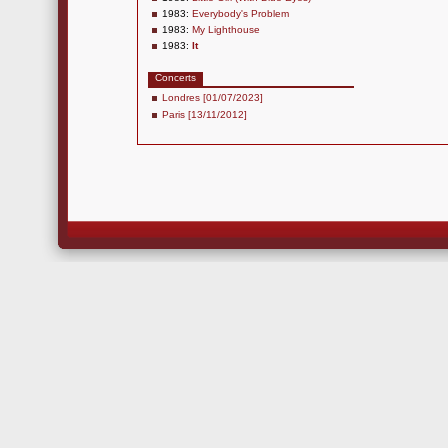
1983:
Everybody's Problem
1983:
My Lighthouse
1983:
It
Concerts
Londres [01/07/2023]
Paris [13/11/2012]