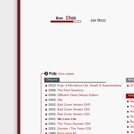
15
Bon
/20
par
Mozz
Pulp
fiche artiste
Disques
New
2015:
Pulp: A Film About Life, Death & Supermarkets
07
2006:
The Peel Sessions
2006:
Different Class Deluxe Edition
Arti
2003:
Hits
Ri
2002:
Bad Cover Version DVD
Th
2002:
Bad Cover Version CD2
Ar
2002:
Bad Cover Version CD1
Th
2001:
We Love Life
Re
2001:
The Trees /Sunrise CD2
JA
2001:
Sunrise / The Trees CD1
Ja
1998:
Party Hard #2