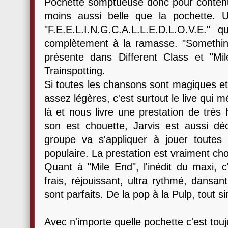
Pochette somptueuse donc pour contenu
moins aussi belle que la pochette. 
"F.E.E.L.I.N.G.C.A.L.L.E.D.L.O.V.E."
complètement à la ramasse. "Somethi
présente dans Different Class et "M
Trainspotting.
Si toutes les chansons sont magiques et
assez légères, c'est surtout le live qui m
là et nous livre une prestation de très
son est chouette, Jarvis est aussi déc
groupe va s'appliquer à jouer toutes
populaire. La prestation est vraiment ch
Quant à "Mile End", l'inédit du maxi, c
frais, réjouissant, ultra rythmé, dansan
sont parfaits. De la pop à la Pulp, tout 
Avec n'importe quelle pochette c'est tou