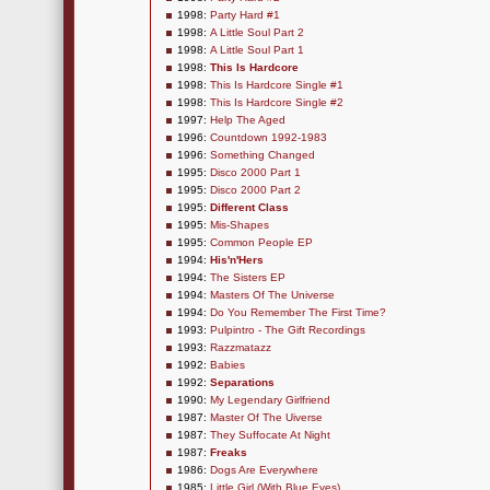
1998:
Party Hard #1
1998:
A Little Soul Part 2
1998:
A Little Soul Part 1
1998:
This Is Hardcore
1998:
This Is Hardcore Single #1
1998:
This Is Hardcore Single #2
1997:
Help The Aged
1996:
Countdown 1992-1983
1996:
Something Changed
1995:
Disco 2000 Part 1
1995:
Disco 2000 Part 2
1995:
Different Class
1995:
Mis-Shapes
1995:
Common People EP
1994:
His'n'Hers
1994:
The Sisters EP
1994:
Masters Of The Universe
1994:
Do You Remember The First Time?
1993:
Pulpintro - The Gift Recordings
1993:
Razzmatazz
1992:
Babies
1992:
Separations
1990:
My Legendary Girlfriend
1987:
Master Of The Uiverse
1987:
They Suffocate At Night
1987:
Freaks
1986:
Dogs Are Everywhere
1985:
Little Girl (With Blue Eyes)