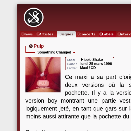
News
Artistes
Oeuvres
Concerts
Labels
Inter
Pulp
Something Changed
Hippie Shake
Label :
lundi 25 mars 1996
Sortie :
Maxi / CD
Format :
Ce maxi a sa part d'orig
deux versions où la s
pochette. Il y a la versi
version boy montrant une partie vest
logiquement jeté, en tant que gars sur l
moins aussi attirante que la pochette du