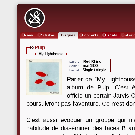
News
Artistes
Oeuvres
Concerts
Labels
Inter
Pulp
My Lighthouse
Red Rhino
Label :
mai 1983
Sortie :
Single / Vinyle
Format :
Parler de "My Lighthous
album de Pulp. C'est é
officie un certain Jarvis
poursuivront pas l'aventure. Ce n'est don
C'est aussi évoquer un groupe qui n'
habitude de disséminer des faces B aus