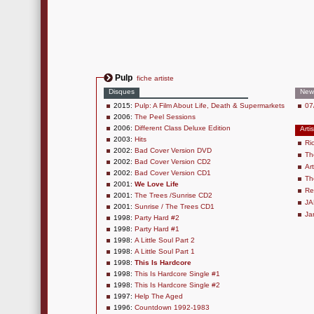
Pulp
fiche artiste
Disques
New
2015:
Pulp: A Film About Life, Death & Supermarkets
07
2006:
The Peel Sessions
2006:
Different Class Deluxe Edition
Arti
2003:
Hits
Ri
2002:
Bad Cover Version DVD
Th
2002:
Bad Cover Version CD2
Ar
2002:
Bad Cover Version CD1
Th
2001:
We Love Life
Re
2001:
The Trees /Sunrise CD2
JA
2001:
Sunrise / The Trees CD1
Ja
1998:
Party Hard #2
1998:
Party Hard #1
1998:
A Little Soul Part 2
1998:
A Little Soul Part 1
1998:
This Is Hardcore
1998:
This Is Hardcore Single #1
1998:
This Is Hardcore Single #2
1997:
Help The Aged
1996:
Countdown 1992-1983