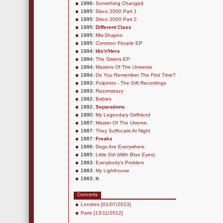
1996:
Something Changed
1995:
Disco 2000 Part 1
1995:
Disco 2000 Part 2
1995:
Different Class
1995:
Mis-Shapes
1995:
Common People EP
1994:
His'n'Hers
1994:
The Sisters EP
1994:
Masters Of The Universe
1994:
Do You Remember The First Time?
1993:
Pulpintro - The Gift Recordings
1993:
Razzmatazz
1992:
Babies
1992:
Separations
1990:
My Legendary Girlfriend
1987:
Master Of The Uiverse
1987:
They Suffocate At Night
1987:
Freaks
1986:
Dogs Are Everywhere
1985:
Little Girl (With Blue Eyes)
1983:
Everybody's Problem
1983:
My Lighthouse
1983:
It
Concerts
Londres [01/07/2023]
Paris [13/11/2012]