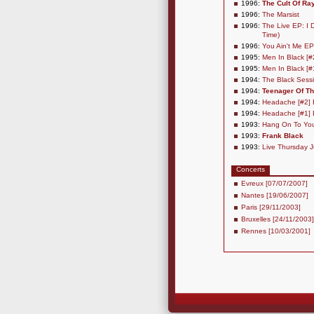
1996:
The Cult Of Ra
1996:
The Marsist
1996:
The Live EP: I 
Time)
1996:
You Ain't Me EP
1995:
Men In Black [#
1995:
Men In Black [#
1994:
The Black Sess
1994:
Teenager Of Th
1994:
Headache [#2]
1994:
Headache [#1]
1993:
Hang On To Yo
1993:
Frank Black
1993:
Live Thursday 
Concerts
Evreux [07/07/2007]
Nantes [19/06/2007]
Paris [29/11/2003]
Bruxelles [24/11/2003]
Rennes [10/03/2001]