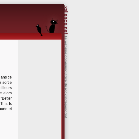
dans ce
 sortie
eilleurs
e alors
 "Better
This Is
ouée et