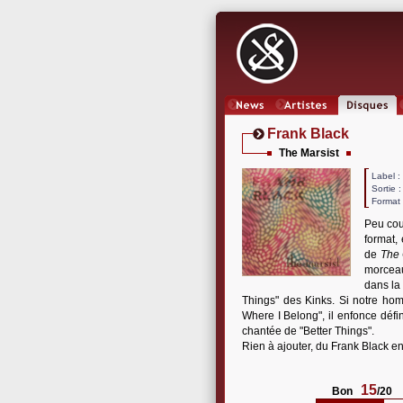
News
Artistes
Oeuvres
Frank Black
The Marsist
Label
Sortie 
Format 
Peu cou
format,
de
The 
morceau
dans la 
Things" des Kinks. Si notre ho
Where I Belong", il enfonce déf
chantée de "Better Things".
Rien à ajouter, du Frank Black e
15
Bon
/20