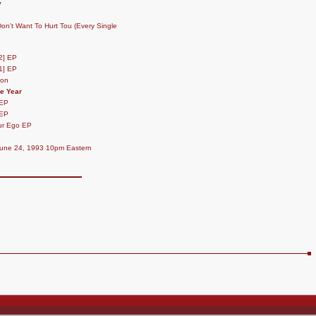
y
Don't Want To Hurt Tou (Every Single
2] EP
1] EP
ion
e Year
 EP
 EP
ur Ego EP
June 24, 1993 10pm Eastern