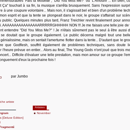
mmensurables "Fais la Mouette", "Did You Miss Me?" ou "L'Amourir"... Eh bien, 
est Ça" touchait à sa fin, la musique s'arrêta brusquement. Sans l'expression surpr
ire à une coupure volontaire... Mais non, il s'agissait bel et bien d'un problème tec
mon esprit et que la tente se plongeait dans le noir, le groupe s'affairait sur scè
u public. Quelques minutes plus tard, Franz Treichler revint finalement pour anno
it fini. AAAAAAAAAAAAAAAARRRRRGHHHHH NON !!! Je me faisais une telle joie de v
ent entendre "Did You Miss Me?" ! Je n'étais sûrement pas le seul à être aussi d
 se doutait que le groupe également. Le public décerna malgré tout une bell
nialissime, mais on sentait l'amertume flotter dans la tente... D'autant que le gr
tre que Godflesh, souffrit également de problèmes techniques, sans doute li
 l'heure prévue en entier... Alors au final, The Young Gods n'ont joué que trois m
cert... Difficile d'évaluer une telle prestation, mais mon amour sur ce groupe l'em
longuement d'eux la prochaine fois !
par
Jumbo
fiche artiste
Artistes
angram
November
 [Deluxe Edition]
d
 Fragmenté