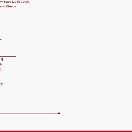
ty Years (1985-2005)
icial Clouds
ds
23]
9]
1]
09]
]