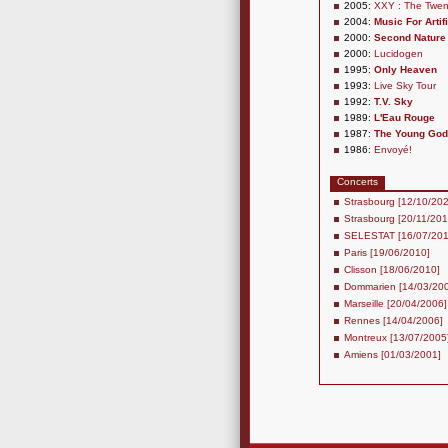
2005:
XXY : The Twen
2004:
Music For Artif
2000:
Second Nature
2000:
Lucidogen
1995:
Only Heaven
1993:
Live Sky Tour
1992:
T.V. Sky
1989:
L'Eau Rouge
1987:
The Young Go
1986:
Envoyé!
Concerts
Strasbourg [12/10/20
Strasbourg [20/11/201
SELESTAT [16/07/201
Paris [19/06/2010]
Clisson [18/06/2010]
Dommarien [14/03/20
Marseille [20/04/2006]
Rennes [14/04/2006]
Montreux [13/07/2005
Amiens [01/03/2001]