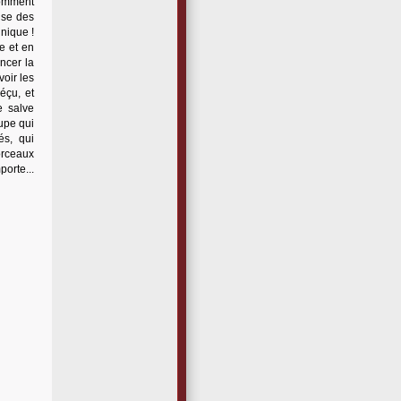
comment
ise des
hnique !
ne et en
ncer la
oir les
éçu, et
e salve
oupe qui
és, qui
orceaux
porte...