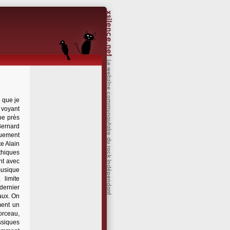
 que je
 voyant
rbe près
Bernard
quement
te Alain
thiques
nt avec
musique
 limite
dernier
caux. On
ment un
morceau,
ssiques