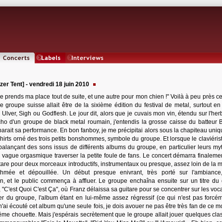
Concerts
Labels
Interviews
izer Tent] - vendredi 18 juin 2010
e prends ma place tout de suite, et une autre pour mon chien !" Voilà à peu près ce
groupe suisse allait être de la sixième édition du festival de metal, surtout en
Ulver, Sigh ou Godflesh. Le jour dit, alors que je cuvais mon vin, étendu sur l'he
écho d'un groupe de black metal roumain, j'entendis la grosse caisse du batteur 
parait sa performance. En bon fanboy, je me précipitai alors sous la chapiteau uni
hirts orné des trois petits bonshommes, symbole du groupe. Et lorsque le claviéris
alançant des sons issus de différents albums du groupe, en particulier leurs my
 vague orgasmique traverser la petite foule de fans. Le concert démarra finaleme
itare pour deux morceaux introductifs, instrumentaux ou presque, assez loin de la 
thmée et dépouillée. Un début presque enivrant, très porté sur l'ambiance,
n, et le public commença à affluer. Le groupe enchaîna ensuite sur un titre du 
, "C'est Quoi C'est Ça", où Franz délaissa sa guitare pour se concentrer sur les vo
lier du groupe, l'album étant en lui-même assez régressif (ce qui n'est pas forcé
'ai écouté cet album qu'une seule fois, je dois avouer ne pas être très fan de ce 
même chouette. Mais j'espérais secrètement que le groupe allait jouer quelques cla