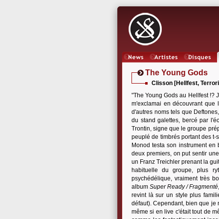
News
Artistes
Oeuvres
The Young Gods
Clisson [Hellfest, Terror
"The Young Gods au Hellfest !? J
m'exclamai en découvrant que le 
d'autres noms tels que Deftones, 
du stand galettes, bercé par l'
Trontin, signe que le groupe pré
peuplé de timbrés portant des t-s
Monod testa son instrument en b
deux premiers, on put sentir une
un Franz Treichler prenant la gu
habituelle du groupe, plus ry
psychédélique, vraiment très bo
album
Super Ready / Fragmenté
revint là sur un style plus fami
défaut). Cependant, bien que je n
même si en live c'était tout de 