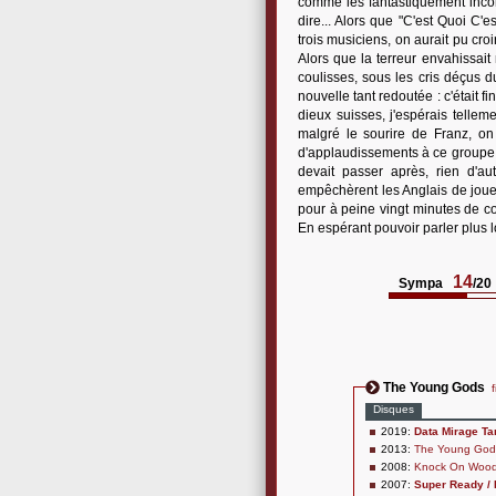
comme les fantastiquement inco
dire... Alors que "C'est Quoi C'
trois musiciens, on aurait pu cro
Alors que la terreur envahissait 
coulisses, sous les cris déçus d
nouvelle tant redoutée : c'éta
dieux suisses, j'espérais tellem
malgré le sourire de Franz, on
d'applaudissements à ce groupe gé
devait passer après, rien d'au
empêchèrent les Anglais de jouer
pour à peine vingt minutes de con
En espérant pouvoir parler plus 
14
Sympa
/20
The Young Gods
Disques
2019:
Data Mirage T
2013:
The Young Gods
2008:
Knock On Woo
2007:
Super Ready /