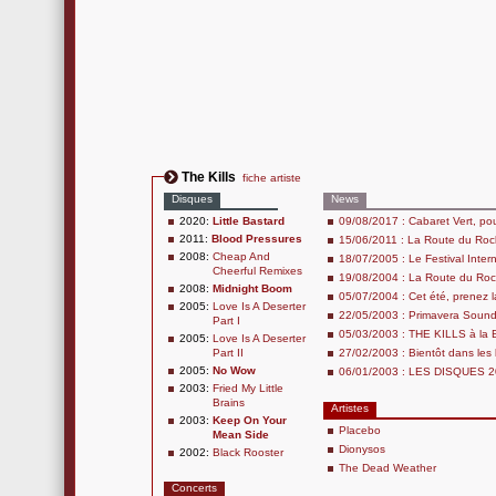
The Kills
fiche artiste
Disques
News
2020:
Little Bastard
09/08/2017 : Cabaret Vert, po
2011:
Blood Pressures
15/06/2011 : La Route du Roc
2008:
Cheap And
18/07/2005 : Le Festival Inter
Cheerful Remixes
19/08/2004 : La Route du Rock
2008:
Midnight Boom
05/07/2004 : Cet été, prenez 
2005:
Love Is A Deserter
22/05/2003 : Primavera Sound
Part I
05/03/2003 : THE KILLS à la 
2005:
Love Is A Deserter
Part II
27/02/2003 : Bientôt dans les 
2005:
No Wow
06/01/2003 : LES DISQUES 
2003:
Fried My Little
Brains
Artistes
2003:
Keep On Your
Placebo
Mean Side
Dionysos
2002:
Black Rooster
The Dead Weather
Concerts