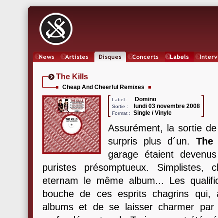
News
Artistes
Oeuvres
Concerts
Labels
Inter
The Kills
Cheap And Cheerful Remixes
Domino
Label :
lundi 03 novembre 2008
Sortie :
Single / Vinyle
Format :
Assurément, la sortie d
surpris plus d´un.
The 
garage étaient devenus
puristes présomptueux. Simplistes, 
eternam le même album... Les qualifi
bouche de ces esprits chagrins qui, au
albums et de se laisser charmer par 