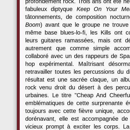
profondément rock. Trois ans ont été né
fabuleux diptyque
Keep On Your Me
tâtonnements, de composition nocturn
Boom
) avant que le groupe ne trouve 
même base blues-lo-fi, les Kills ont c
leurs guitares ramassées, mais ont déc
autrement que comme simple accom
collaboré avec un des rappeurs de Span
hop expérimental. Maîtrisant désorm
retravailler toutes les percussions du 
résultat est une sacrée claque, un al
rock venu droit du désert à des percu
urbaines. Le titre "Cheap And Cheerf
emblématiques de cette surprenante év
toujours avec cette fièvre unique, acc
dorénavant, elle est accompagnée de
vicieux prompt à exciter les corps. La