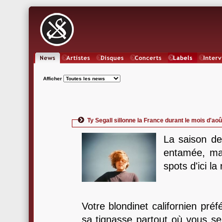
News
Artistes
Oeuvres
Concerts
Labels
Inter
Afficher
Ty Segall sillonne la France durant le mois d'aoû
La saison des
entamée, mai
spots d'ici la
Votre blondinet californien pré
sa tignasse partout où vous se