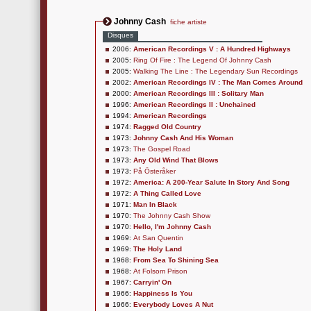
Johnny Cash
fiche artiste
Disques
2006:
American Recordings V : A Hundred Highways
2005:
Ring Of Fire : The Legend Of Johnny Cash
2005:
Walking The Line : The Legendary Sun Recordings
2002:
American Recordings IV : The Man Comes Around
2000:
American Recordings III : Solitary Man
1996:
American Recordings II : Unchained
1994:
American Recordings
1974:
Ragged Old Country
1973:
Johnny Cash And His Woman
1973:
The Gospel Road
1973:
Any Old Wind That Blows
1973:
På Österåker
1972:
America: A 200-Year Salute In Story And Song
1972:
A Thing Called Love
1971:
Man In Black
1970:
The Johnny Cash Show
1970:
Hello, I'm Johnny Cash
1969:
At San Quentin
1969:
The Holy Land
1968:
From Sea To Shining Sea
1968:
At Folsom Prison
1967:
Carryin' On
1966:
Happiness Is You
1966:
Everybody Loves A Nut