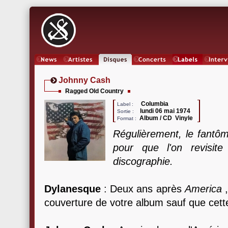
News
Artistes
Oeuvres
Concerts
Labels
Inter
Johnny Cash
Ragged Old Country
Columbia
Label :
lundi 06 mai 1974
Sortie :
Album / CD Vinyle
Format :
Régulièrement, le fantô
pour que l'on revisit
discographie.
Dylanesque
: Deux ans après
America
,
couverture de votre album sauf que cette 