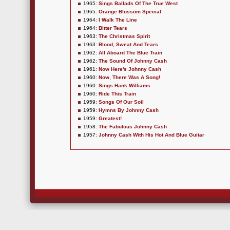
1965:
Sings Ballads Of The True West
1965:
Orange Blossom Special
1964:
I Walk The Line
1964:
Bitter Tears
1963:
The Christmas Spirit
1963:
Blood, Sweat And Tears
1962:
All Aboard The Blue Train
1962:
The Sound Of Johnny Cash
1961:
Now Here's Johnny Cash
1960:
Now, There Was A Song!
1960:
Sings Hank Williams
1960:
Ride This Train
1959:
Songs Of Our Soil
1959:
Hymns By Johnny Cash
1959:
Greatest!
1958:
The Fabulous Johnny Cash
1957:
Johnny Cash With His Hot And Blue Guitar