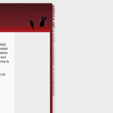
plaça
ession
pleine
 tout
orme la
e un
n