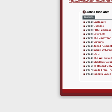
http://www.invisible-movement.n
John Frusciante
Disques
2014:
Enclosure
2013:
Outsides
2012:
PBX Funicular 
2012:
Letur-Lefr
2009:
The Empyrean
2004:
Curtains
2004:
John Frusciant
2004:
Inside Of Empt
2004:
DC EP
2004:
The Will To De
2004:
Shadows Colli
2001:
To Record Only
1997:
Smile From The
1994:
Niandra Lades 