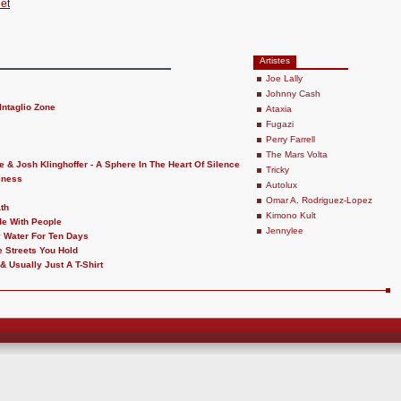
et
Artistes
Joe Lally
Johnny Cash
Intaglio Zone
Ataxia
Fugazi
Perry Farrell
The Mars Volta
e & Josh Klinghoffer - A Sphere In The Heart Of Silence
Tricky
iness
Autolux
Omar A. Rodriguez-Lopez
ath
Kimono Kult
de With People
Jennylee
 Water For Ten Days
 Streets You Hold
& Usually Just A T-Shirt