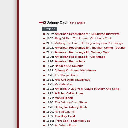
Johnny Cash
fiche artiste
Disques
2006:
American Recordings V : A Hundred Highways
2005:
Ring Of Fire : The Legend Of Johnny Cash
2005:
Walking The Line : The Legendary Sun Recordings
2002:
American Recordings IV : The Man Comes Around
2000:
American Recordings III : Solitary Man
1996:
American Recordings II : Unchained
1994:
American Recordings
1974:
Ragged Old Country
1973:
Johnny Cash And His Woman
1973:
The Gospel Road
1973:
Any Old Wind That Blows
1973:
På Österåker
1972:
America: A 200-Year Salute In Story And Song
1972:
A Thing Called Love
1971:
Man In Black
1970:
The Johnny Cash Show
1970:
Hello, I'm Johnny Cash
1969:
At San Quentin
1969:
The Holy Land
1968:
From Sea To Shining Sea
1968:
At Folsom Prison