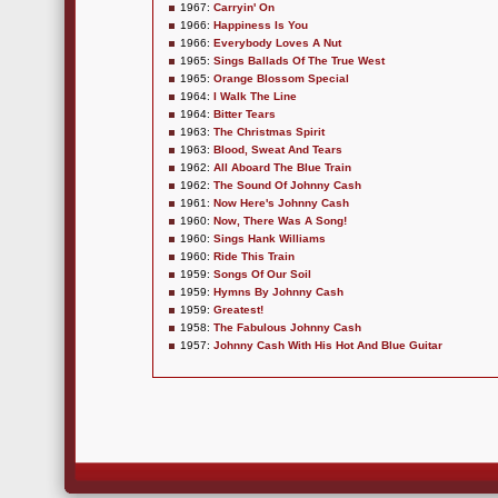
1967:
Carryin' On
1966:
Happiness Is You
1966:
Everybody Loves A Nut
1965:
Sings Ballads Of The True West
1965:
Orange Blossom Special
1964:
I Walk The Line
1964:
Bitter Tears
1963:
The Christmas Spirit
1963:
Blood, Sweat And Tears
1962:
All Aboard The Blue Train
1962:
The Sound Of Johnny Cash
1961:
Now Here's Johnny Cash
1960:
Now, There Was A Song!
1960:
Sings Hank Williams
1960:
Ride This Train
1959:
Songs Of Our Soil
1959:
Hymns By Johnny Cash
1959:
Greatest!
1958:
The Fabulous Johnny Cash
1957:
Johnny Cash With His Hot And Blue Guitar