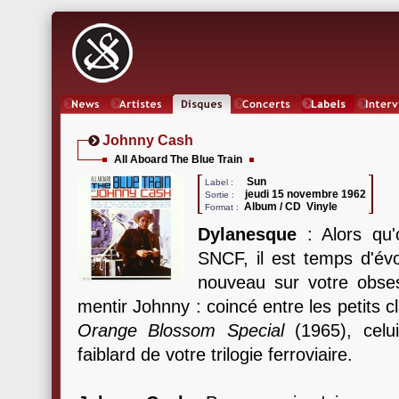
News
Artistes
Oeuvres
Concerts
Labels
Inter
Johnny Cash
All Aboard The Blue Train
Sun
Label :
jeudi 15 novembre 1962
Sortie :
Album / CD Vinyle
Format :
Dylanesque
: Alors qu'
SNCF, il est temps d'év
nouveau sur votre obses
mentir Johnny : coincé entre les petits 
Orange Blossom Special
(1965), celui
faiblard de votre trilogie ferroviaire.