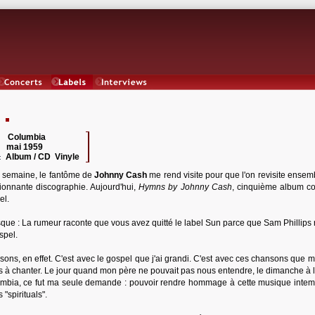
Concerts
Labels
Interviews
Columbia
 :
mai 1959
:
Album / CD Vinyle
:
semaine, le fantôme de
Johnny Cash
me rend visite pour que l'on revisite ensem
ionnante discographie. Aujourd'hui,
Hymns by Johnny Cash
, cinquième album c
el.
que : La rumeur raconte que vous avez quitté le label Sun parce que Sam Phillips r
spel.
isons, en effet. C'est avec le gospel que j'ai grandi. C'est avec ces chansons que 
is à chanter. Le jour quand mon père ne pouvait pas nous entendre, le dimanche à l
lumbia, ce fut ma seule demande : pouvoir rendre hommage à cette musique intem
 "spirituals".