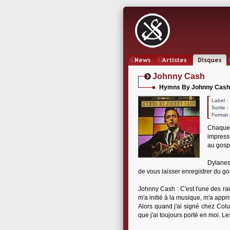
News
Artistes
Oeuvres
Johnny Cash
Hymns By Johnny Cash
Label
Sortie 
Format 
Chaque 
impress
au gosp
Dylanes
de vous laisser enregistrer du go
Johnny Cash : C'est l'une des ra
m'a initié à la musique, m'a appr
Alors quand j'ai signé chez Co
que j'ai toujours porté en moi. Les