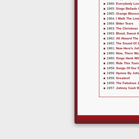
1966:
Everybody Lov
1965:
Sings Ballads 
1965:
Orange Blosso
1964:
I Walk The Lin
1964:
Bitter Tears
1963:
The Christmas 
1963:
Blood, Sweat A
1962:
All Aboard The
1962:
The Sound Of 
1961:
Now Here's Jo
1960:
Now, There Wa
1960:
Sings Hank Wi
1960:
Ride This Train
1959:
Songs Of Our S
1959:
Hymns By Joh
1959:
Greatest!
1958:
The Fabulous 
1957:
Johnny Cash Wi