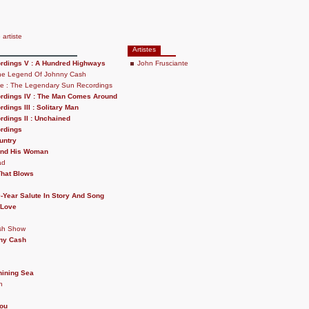
 artiste
Artistes
rdings V : A Hundred Highways
John Frusciante
 The Legend Of Johnny Cash
ne : The Legendary Sun Recordings
rdings IV : The Man Comes Around
dings III : Solitary Man
dings II : Unchained
rdings
untry
And His Woman
ad
That Blows
-Year Salute In Story And Song
 Love
sh Show
nny Cash
hining Sea
n
You