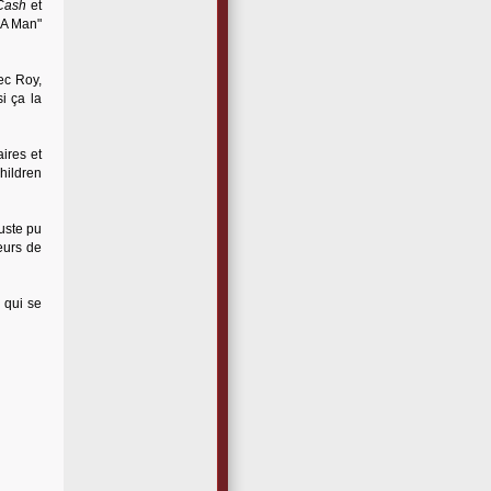
Cash
et
 A Man"
ec Roy,
i ça la
ires et
hildren
uste pu
eurs de
 qui se