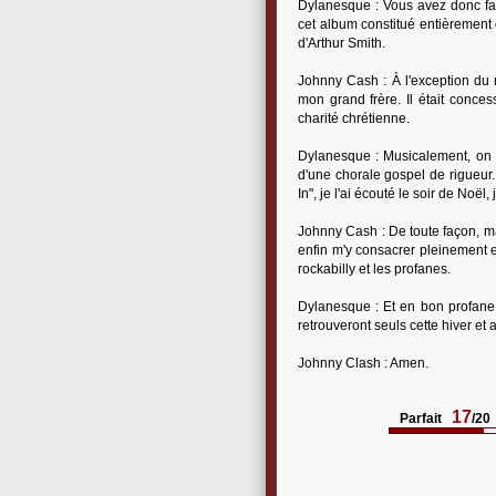
Dylanesque : Vous avez donc fa
cet album constitué entièrement 
d'Arthur Smith.
Johnny Cash : À l'exception du m
mon grand frère. Il était conces
charité chrétienne.
Dylanesque : Musicalement, on 
d'une chorale gospel de rigueur.
In", je l'ai écouté le soir de Noël, 
Johnny Cash : De toute façon, ma
enfin m'y consacrer pleinement 
rockabilly et les profanes.
Dylanesque : Et en bon profane,
retrouveront seuls cette hiver et
Johnny Clash : Amen.
17
Parfait
/20