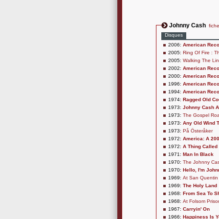
Johnny Cash
fiche
Disques
2006:
American Reco
2005:
Ring Of Fire :
2005:
Walking The Li
2002:
American Reco
2000:
American Recor
1996:
American Recor
1994:
American Reco
1974:
Ragged Old Co
1973:
Johnny Cash 
1973:
The Gospel Ro
1973:
Any Old Wind 
1973:
På Österåker
1972:
America: A 200
1972:
A Thing Called
1971:
Man In Black
1970:
The Johnny Ca
1970:
Hello, I'm Joh
1969:
At San Quentin
1969:
The Holy Land
1968:
From Sea To S
1968:
At Folsom Priso
1967:
Carryin' On
1966:
Happiness Is 