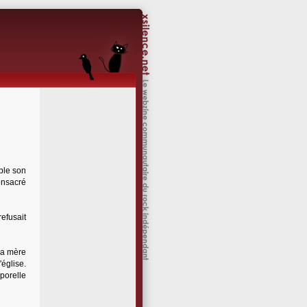
ble son
onsacré
efusait
ma mère
'église.
porelle