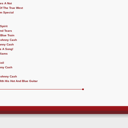
es A Nut
Of The True West
m Special
e
Spirit
nd Tears
 Blue Train
Johnny Cash
hnny Cash
s A Song!
lliams
oil
nny Cash
Johnny Cash
th His Hot And Blue Guitar