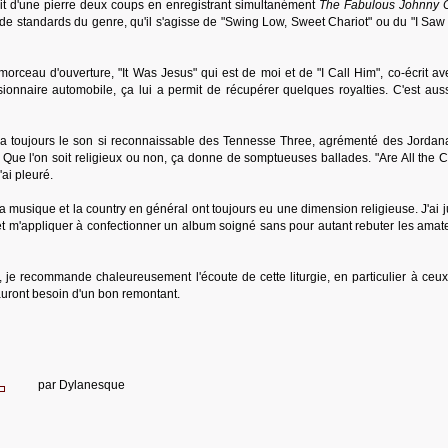
it d'une pierre deux coups en enregistrant simultanément
The Fabulous Johnny 
de standards du genre, qu'il s'agisse de "Swing Low, Sweet Chariot" ou du "I Saw
orceau d'ouverture, "It Was Jesus" qui est de moi et de "I Call Him", co-écrit av
sionnaire automobile, ça lui a permit de récupérer quelques royalties. C'est auss
a toujours le son si reconnaissable des Tennesse Three, agrémenté des Jordana
 Que l'on soit religieux ou non, ça donne de somptueuses ballades. "Are All the C
j'ai pleuré.
 musique et la country en général ont toujours eu une dimension religieuse. J'ai j
et m'appliquer à confectionner un album soigné sans pour autant rebuter les amat
 je recommande chaleureusement l'écoute de cette liturgie, en particulier à ceux
 auront besoin d'un bon remontant.
par
Dylanesque