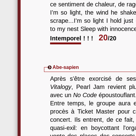
ce sentiment de chaleur, de rage
I'm so light, the wind he shake
scrape...I'm so light I hold ju
to my nest Sleep with innocence
20
Intemporel ! ! !
/20
Abe-sapien
Après s'être exorcisé de se
Vitalogy
, Pearl Jam revient p
avec un
No Code
époustouflant
Entre temps, le groupe aura 
procès à Ticket Master pour c
concert. Ils entrent, de ce fai
quasi-exil: en boycottant l'or