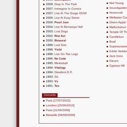
Neil Young
2009:
Drop In The Park
Soundgarde
2007:
Immagine In Cornice
Hovercraft
2007:
Live At The Gorge 05/06
Wellwater Co
2006:
Live At Easy Street
2006:
Pearl Jam
Green Apple 
2004:
Live At Benaroya Hall
Malfunkshun
2003:
Lost Dogs
Temple Of T
2002:
Riot Act
Candlebox
2000:
Binaural
Brad
1999:
Last Kiss
Supersucker
1998:
Yield
Eddie Vedde
1998:
Live On Two Legs
Jack Irons
1996:
No Code
Eleven
1995:
Merkinball
Cypress Hill
1994:
Vitalogy
1994:
Dissident E.P.
1993:
Go
1993:
Vs
1991:
Ten
Concerts
Paris [17/07/2022]
Londres [25/06/2010]
Paris [11/09/2006]
Marseille [09/09/2006]