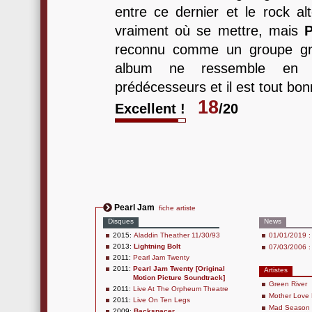
entre ce dernier et le rock al
vraiment où se mettre, mais
reconnu comme un groupe gru
album ne ressemble en 
prédécesseurs et il est tout bo
18
Excellent !
/20
Pearl Jam
fiche artiste
Disques
News
2015:
Aladdin Theather 11/30/93
01/01/2019 : 
2013:
Lightning Bolt
07/03/2006 : 
2011:
Pearl Jam Twenty
2011:
Pearl Jam Twenty [Original
Artistes
Motion Picture Soundtrack]
Green River
2011:
Live At The Orpheum Theatre
Mother Love
2011:
Live On Ten Legs
Mad Season
2009:
Backspacer