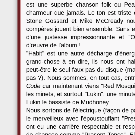
est une superbe chanson folk ou Pear
charmeur que jamais. Le ton est triste 
Stone Gossard et Mike McCready nou
compères jouent bien ensemble. Sans eff
d'une justesse impressionnante et 
d'œuvre de l'album !
"Habit" est une autre décharge d'énergi
grand-chose à en dire, ils nous ont ha
peut-être le seul faux pas du disque (ma
pas ?). Nous sommes, en tout cas, entr
Code
car maintenant viens "Red Mosquito
les minets, et surtout "Lukin", une min
Lukin le bassiste de Mudhoney.
Nous sortons de l'électrique (façon de p
le merveilleux avec l'époustouflant "P
ont eu une carrière respectable et res
de chanson comme "Present Tense". E