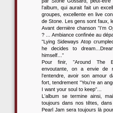
par Stone Gossard, peut-être
l'album, qui aurait fait un exce
groupes, excellente en live co
de Stone. Les gens sont faux, l
Avant dernière chanson "I'm O
? ... Ambiance confinée au départ,
"Lying Sideways Atop crumple
he decides to dream...Dre
himself..."
Pour finir, "Around The B
envoutante, on a envie de 
l'entendre, avoir son amour d
fort, tendrement "You're an an
I want your soul to keep"...
L'album se termine ainsi, ma
toujours dans nos têtes, dans
Pearl Jam sera toujours là pour