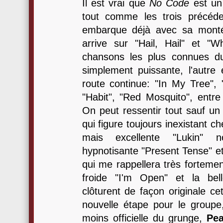
Il est vrai que
No Code
est un 
tout comme les trois précéd
embarque déjà avec sa monté
arrive sur "Hail, Hail" et "
chansons les plus connues du
simplement puissante, l'autre 
route continue: "In My Tree", 
"Habit", "Red Mosquito", entre n
On peut ressentir tout sauf un 
qui figure toujours inexistant c
mais excellente "Lukin" 
hypnotisante "Present Tense" e
qui me rappellera très forteme
froide "I'm Open" et la be
clôturent de façon originale c
nouvelle étape pour le groupe
moins officielle du grunge,
Pea