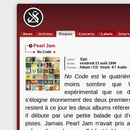
News
Artistes
Oeuvres
Concerts
Labels
Inter
Pearl Jam
No Code
Epic
Label :
vendredi 23 août 1996
Sortie :
Album / CD Vinyle K7 Audio
Format :
No Code
est le quatriè
moins sombre que
expérimental que ce de
s'éloigne étonnement des deux premie
restent à ce jour les deux albums référ
Il débute par une petite balade qui d'e
pistes. Jamais Pearl Jam n'avait pris a