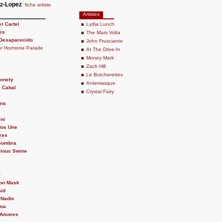
z-Lopez
fiche artiste
Artistes
r Cartel
Lydia Lunch
tes
The Mars Volta
Desaparecido
John Frusciante
or Hormone Parade
At The Drive-In
Money Mark
Zach Hill
Le Butcherettes
Lonely
Antemasque
 Cabal
Crystal Fairy
ons
ini
Nos Une
ess
Sombra
Pious Swine
?
ton Mask
Aid
 Nadie
ima
 Amores