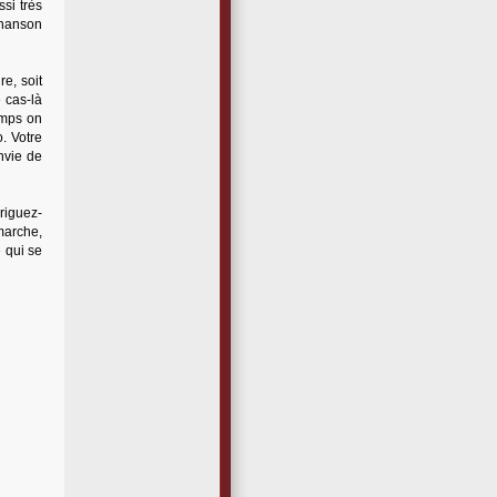
si très
chanson
e, soit
 cas-là
emps on
. Votre
envie de
riguez-
marche,
 qui se