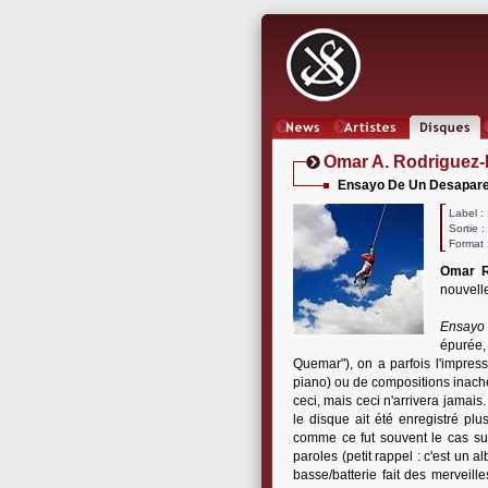
News
Artistes
Oeuvres
Omar A. Rodriguez
Ensayo De Un Desapare
Label
Sortie 
Format 
Omar R
nouvelle
Ensayo
épurée,
Quemar"), on a parfois l'impre
piano) ou de compositions inachev
ceci, mais ceci n'arrivera jamais
le disque ait été enregistré pl
comme ce fut souvent le cas su
paroles (petit rappel : c'est un
basse/batterie fait des merveilles