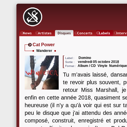
News
Artistes
Oeuvres
Concerts
Labels
Inter
Cat Power
Wanderer
Domino
Label :
vendredi 05 octobre 2018
Sortie :
Album / CD Vinyle Numériqu
Format :
Tu m'avais laissé, dansant
te revoir plus souvent, pu
retour Miss Marshall, je
enfin en cette année 2018, quasiment se
heureuse (il n'y a qu'à voir qui est sur 
peu le disque que j'ai attendu des ann
composé, construit, enregistré et produ