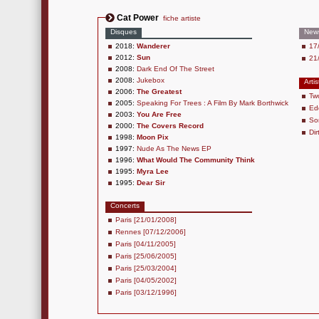
Cat Power
fiche artiste
Disques
New
2018:
Wanderer
17
2012:
Sun
21
2008:
Dark End Of The Street
2008:
Jukebox
Arti
2006:
The Greatest
Two
2005:
Speaking For Trees : A Film By Mark Borthwick
Ed
2003:
You Are Free
So
2000:
The Covers Record
Dir
1998:
Moon Pix
1997:
Nude As The News EP
1996:
What Would The Community Think
1995:
Myra Lee
1995:
Dear Sir
Concerts
Paris [21/01/2008]
Rennes [07/12/2006]
Paris [04/11/2005]
Paris [25/06/2005]
Paris [25/03/2004]
Paris [04/05/2002]
Paris [03/12/1996]