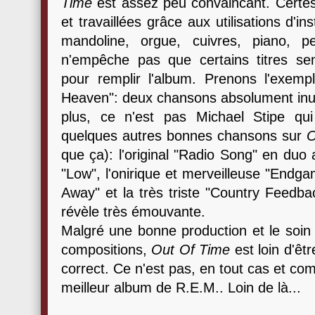
Time
est assez peu convaincant. Certes,
et travaillées grâce aux utilisations d'i
mandoline, orgue, cuivres, piano, pe
n'empêche pas que certains titres se
pour remplir l'album. Prenons l'exem
Heaven": deux chansons absolument inutil
plus, ce n'est pas Michael Stipe qu
quelques autres bonnes chansons sur
O
que ça): l'original "Radio Song" en duo
"Low", l'onirique et merveilleuse "Endga
Away" et la très triste "Country Feedba
révèle très émouvante.
Malgré une bonne production et le soin
compositions,
Out Of Time
est loin d'êt
correct. Ce n'est pas, en tout cas et co
meilleur album de R.E.M.. Loin de là...