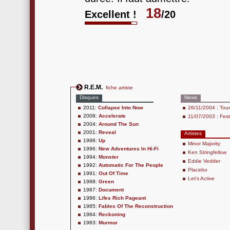
18
Excellent !
/20
R.E.M.
fiche artiste
Disques
News
2011:
Collapse Into Now
26/11/2004 : Tou
2008:
Accelerate
11/07/2003 : Festi
2004:
Around The Sun
2001:
Reveal
Artistes
1998:
Up
Minor Majority
1996:
New Adventures In Hi-Fi
Ken Stringfellow
1994:
Monster
Eddie Vedder
1992:
Automatic For The People
Placebo
1991:
Out Of Time
Let's Active
1988:
Green
1987:
Document
1986:
Lifes Rich Pageant
1985:
Fables Of The Reconstruction
1984:
Reckoning
1983:
Murmur