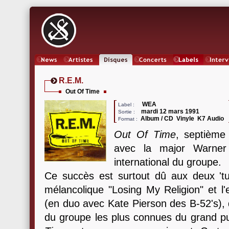
News
Artistes
Oeuvres
Concerts
Labels
Inter
R.E.M.
Out Of Time
WEA
Label :
mardi 12 mars 1991
Sortie :
Album / CD Vinyle K7 Audio
Format :
Out Of Time
, septième
avec la major Warner
international du groupe.
Ce succès est surtout dû aux deux 'tub
mélancolique "Losing My Religion" et l
(en duo avec Kate Pierson des B-52's),
du groupe les plus connues du grand publ