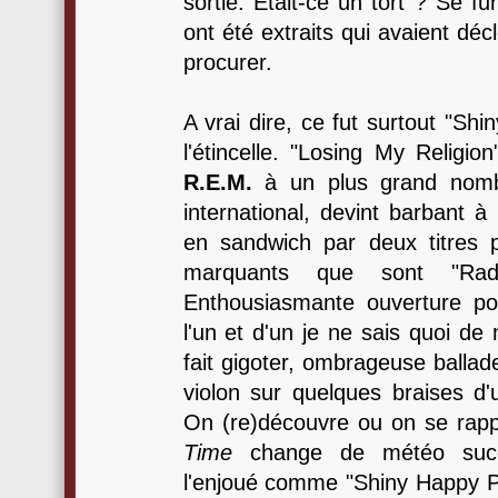
sortie. Etait-ce un tort ? Se fu
ont été extraits qui avaient dé
procurer.
A vrai dire, ce fut surtout "Sh
l'étincelle. "Losing My Religion
R.E.M.
à un plus grand nomb
international, devint barbant à l
en sandwich par deux titres p
marquants que sont "Rad
Enthousiasmante ouverture po
l'un et d'un je ne sais quoi de
fait gigoter, ombrageuse ballad
violon sur quelques braises d'u
On (re)découvre ou on se rapp
Time
change de météo succe
l'enjoué comme "Shiny Happy 