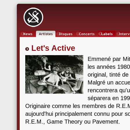
News
Artistes
Oeuvres
Concerts
Labels
Inter
Let's Active
Emmené par Mitc
les années 1980 
original, tinté 
Malgré un accueil
rencontrera qu'u
séparera en 199
Originaire comme les membres de R.E.M.
aujourd'hui principalement connu pour so
R.E.M., Game Theory ou Pavement.