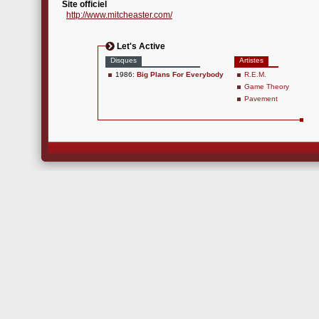
Site officiel
http://www.mitcheaster.com/
Let's Active
Disques
Artistes
1986:
Big Plans For Everybody
R.E.M.
Game Theory
Pavement