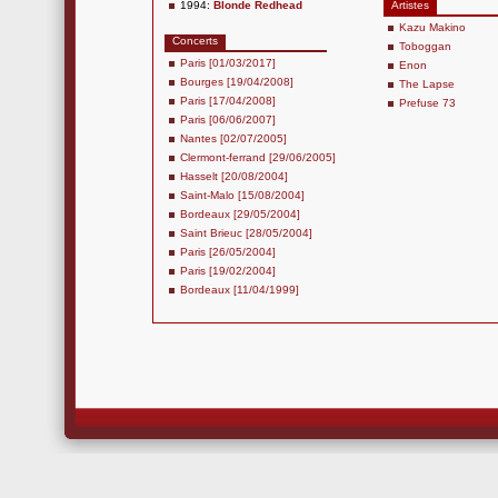
1994:
Blonde Redhead
Artistes
Kazu Makino
Concerts
Toboggan
Paris [01/03/2017]
Enon
Bourges [19/04/2008]
The Lapse
Paris [17/04/2008]
Prefuse 73
Paris [06/06/2007]
Nantes [02/07/2005]
Clermont-ferrand [29/06/2005]
Hasselt [20/08/2004]
Saint-Malo [15/08/2004]
Bordeaux [29/05/2004]
Saint Brieuc [28/05/2004]
Paris [26/05/2004]
Paris [19/02/2004]
Bordeaux [11/04/1999]