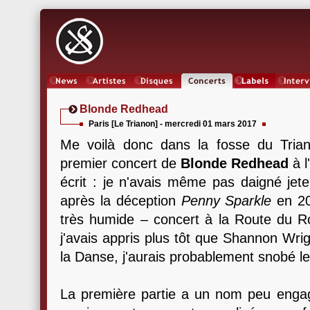
News
Artistes
Oeuvres
Concerts
Labels
Inter
Blonde Redhead
Paris [Le Trianon] - mercredi 01 mars 2017
Me voilà donc dans la fosse du Tria
premier concert de
Blonde Redhead
à l
écrit : je n'avais même pas daigné jete
après la déception
Penny Sparkle
en 20
très humide – concert à la Route du Roc
j'avais appris plus tôt que Shannon Wri
la Danse, j'aurais probablement snobé le
La première partie a un nom peu enga