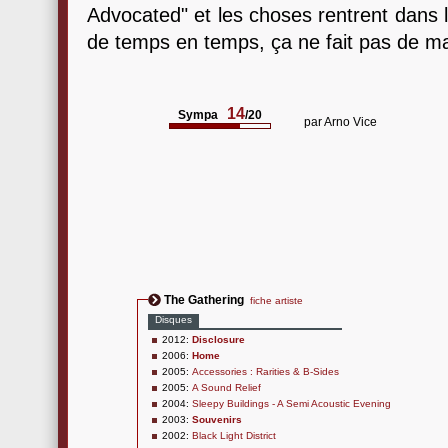
Advocated" et les choses rentrent dans l
de temps en temps, ça ne fait pas de mal
14
Sympa
/20
par
Arno Vice
The Gathering
fiche artiste
Disques
2012:
Disclosure
2006:
Home
2005:
Accessories : Rarities & B-Sides
2005:
A Sound Relief
2004:
Sleepy Buildings - A Semi Acoustic Evening
2003:
Souvenirs
2002:
Black Light District