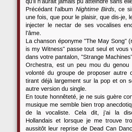
qu'il n'aurait jamais pu atteindre sans ell
Précédant l'album
Nightime Birds
, ce s
une fois, que pour le plaisir, que dis-je
injecter le nectar de ses vocalises e
l'âme.
La chanson éponyme "The May Song" (rad
is my Witness" passe tout seul et vous 
dans votre pantalon, "Strange Machines
Orchestra, est un peu mou du genou 
volonté du groupe de proposer autre 
tirant déjà largement sur la pop et on 
autre version du single.
En toute honnêteté, je ne suis guère con
musique me semble bien trop anecdotiqu
de la vocaliste. Cela dit, j'ai la d
Hollandais et lorsque je me trouve tr
aussitôt leur reprise de Dead Can Dan