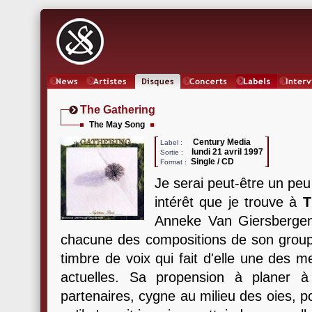
News
Artistes
Oeuvres
Concerts
Labels
Inter
The Gathering
The May Song
Century Media
Label :
lundi 21 avril 1997
Sortie :
Single / CD
Format :
Je serai peut-être un peu 
intérêt que je trouve à
T
Anneke Van Giersbergen. 
chacune des compositions de son groupe
timbre de voix qui fait d'elle une des m
actuelles. Sa propension à planer à
partenaires, cygne au milieu des oies, 