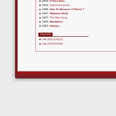
2000:
If Then Else
2000:
Superheat [Live]
1998:
How To Measure A Planet ?
1997:
Nightime Birds
1997:
The May Song
1995:
Mandylion
1992:
Always...
Concerts
Lille [30/11/2013]
Lille [16/09/2006]