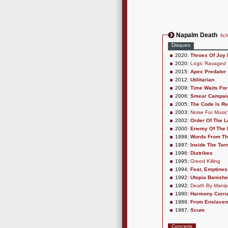
Napalm Death
fic
Disques
2020:
Throes Of Joy 
2020:
Logic Ravaged 
2015:
Apex Predator
2012:
Utilitarian
2009:
Time Waits For
2006:
Smear Campai
2005:
The Code Is Re
2003:
Noise For Music
2002:
Order Of The 
2000:
Enemy Of The 
1998:
Words From Th
1997:
Inside The Tor
1996:
Diatribes
1995:
Greed Killing
1994:
Fear, Emptines
1992:
Utopia Banish
1992:
Death By Manip
1990:
Harmony Corru
1988:
From Enslaveme
1987:
Scum
Concerts