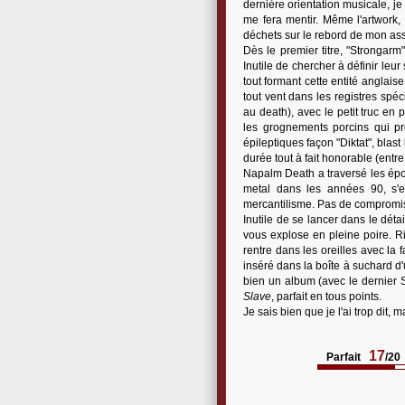
dernière orientation musicale, je
me fera mentir. Même l'artwork,
déchets sur le rebord de mon assie
Dès le premier titre, "Strongar
Inutile de chercher à définir leur 
tout formant cette entité anglais
tout vent dans les registres spé
au death), avec le petit truc en 
les grognements porcins qui prê
épileptiques façon "Diktat", blast
durée tout à fait honorable (entr
Napalm Death a traversé les époqu
metal dans les années 90, s'es
mercantilisme. Pas de compromis
Inutile de se lancer dans le dét
vous explose en pleine poire. R
rentre dans les oreilles avec la 
inséré dans la boîte à suchard d'un
bien un album (avec le dernier 
Slave
, parfait en tous points.
Je sais bien que je l'ai trop dit, 
17
Parfait
/20