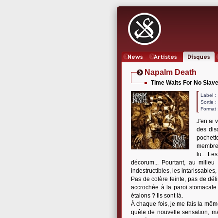
News
Artistes
Oeuvres
Napalm Death
Time Waits For No Slav
Label
Sortie 
Format 
J'en ai 
des dis
pochette
membres
lu... Le
décorum... Pourtant, au milieu
indestructibles, les intarissables
Pas de colère feinte, pas de dél
accrochée à la paroi stomacale
étalons ? Ils sont là.
À chaque fois, je me fais la même
quête de nouvelle sensation, mai