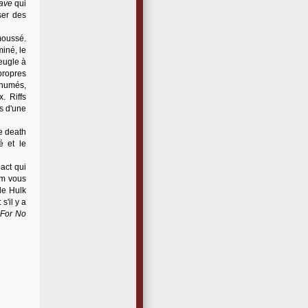
lave
qui
ser des
moussé.
miné, le
beugle à
propres
nrhumés,
. Riffs
es d'une
te death
é et le
act qui
um vous
 de Hulk
s'il y a
 For No