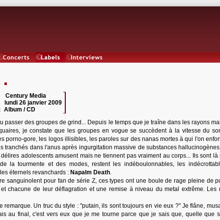
Concerts
Labels
Interviews
e
Century Media
 :
lundi 26 janvier 2009
:
Album / CD
:
vu passer des groupes de grind... Depuis le temps que je traîne dans les rayons ma
quaires, je constate que les groupes en vogue se succèdent à la vitesse du son
s porno-gore, les logos illisibles, les paroles sur des nanas mortes à qui l'on enf
 tranchés dans l'anus après ingurgitation massive de substances hallucinogènes, 
s délires adolescents amusent mais ne tiennent pas vraiment au corps... Ils sont là
 de la tourmente et des modes, restent les indéboulonnables, les indécrottabl
, les éternels revanchards :
Napalm Death
.
ire sanguinolent pour fan de série Z, ces types ont une boule de rage pleine de p
 et chacune de leur déflagration et une remise à niveau du metal extrême. Les 
 remarque. Un truc du style : "putain, ils sont toujours en vie eux ?" Je flâne, mu
s au final, c'est vers eux que je me tourne parce que je sais que, quelle que so