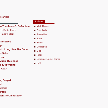
he artiste
Artistes
In The Jaws Of Defeatism
Mick Harris
By Brute Force
Godflesh
 – Easy Meat
PainKiller
Jesu
 No Slave
Scorn
gn
Coalesce
d... Long Live The Code
God
's Sake
Final
Leech
Extreme Noise Terror
Music Business
Lull
e Exit Wound
n Apart
s, Despair
ed
ulation
ption
nt To Obliteration