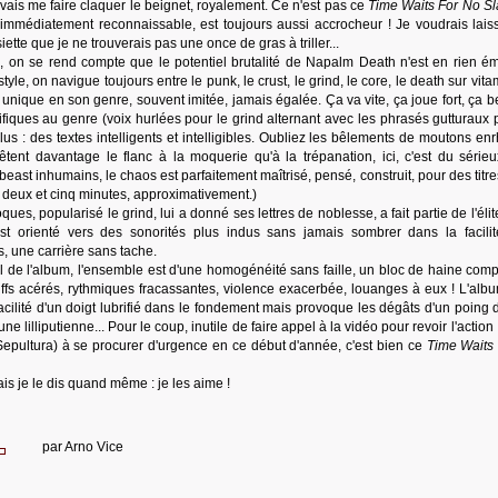
 vais me faire claquer le beignet, royalement. Ce n'est pas ce
Time Waits For No S
 immédiatement reconnaissable, est toujours aussi accrocheur ! Je voudrais lais
tte que je ne trouverais pas une once de gras à triller...
m", on se rend compte que le potentiel brutalité de Napalm Death n'est en rien é
style, on navigue toujours entre le punk, le crust, le grind, le core, le death sur vita
e unique en son genre, souvent imitée, jamais égalée. Ça va vite, ça joue fort, ça 
cifiques au genre (voix hurlées pour le grind alternant avec les phrasés gutturaux 
plus : des textes intelligents et intelligibles. Oubliez les bêlements de moutons e
tent davantage le flanc à la moquerie qu'à la trépanation, ici, c'est du sérieux
 beast inhumains, le chaos est parfaitement maîtrisé, pensé, construit, pour des titr
e deux et cinq minutes, approximativement.)
es, popularisé le grind, lui a donné ses lettres de noblesse, a fait partie de l'éli
t orienté vers des sonorités plus indus sans jamais sombrer dans la facilit
, une carrière sans tache.
ail de l'album, l'ensemble est d'une homogénéité sans faille, un bloc de haine comp
iffs acérés, rythmiques fracassantes, violence exacerbée, louanges à eux ! L'alb
facilité d'un doigt lubrifié dans le fondement mais provoque les dégâts d'un poing
e lilliputienne... Pour le coup, inutile de faire appel à la vidéo pour revoir l'action : 
Sepultura) à se procurer d'urgence en ce début d'année, c'est bien ce
Time Waits
mais je le dis quand même : je les aime !
par
Arno Vice