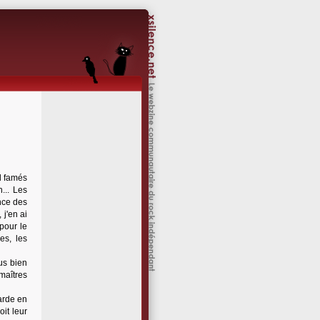
l famés
... Les
once des
j'en ai
 pour le
es, les
us bien
maîtres
sarde en
it leur