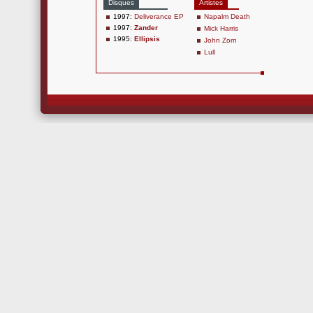
Disques
Artistes
1997:
Deliverance EP
Napalm Death
1997:
Zander
Mick Harris
1995:
Ellipsis
John Zorn
Lull