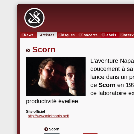
News
Artistes
Oeuvres
Concerts
Labels
Inter
Scorn
L'aventure Napa
doucement à sa f
lance dans un p
de
Scorn
en 199
ce laboratoire ex
productivité éveillée.
Site officiel
http://www.mickharris.net/
Scorn