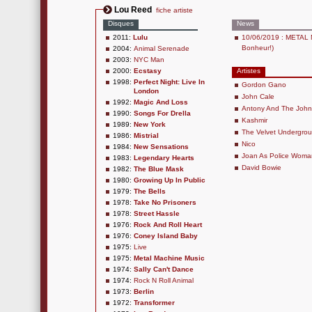
Lou Reed
fiche artiste
Disques
News
2011:
Lulu
10/06/2019 : METAL M
Bonheur!)
2004:
Animal Serenade
2003:
NYC Man
2000:
Ecstasy
Artistes
1998:
Perfect Night: Live In
Gordon Gano
London
John Cale
1992:
Magic And Loss
Antony And The Joh
1990:
Songs For Drella
Kashmir
1989:
New York
The Velvet Undergro
1986:
Mistrial
Nico
1984:
New Sensations
Joan As Police Woma
1983:
Legendary Hearts
David Bowie
1982:
The Blue Mask
1980:
Growing Up In Public
1979:
The Bells
1978:
Take No Prisoners
1978:
Street Hassle
1976:
Rock And Roll Heart
1976:
Coney Island Baby
1975:
Live
1975:
Metal Machine Music
1974:
Sally Can't Dance
1974:
Rock N Roll Animal
1973:
Berlin
1972:
Transformer