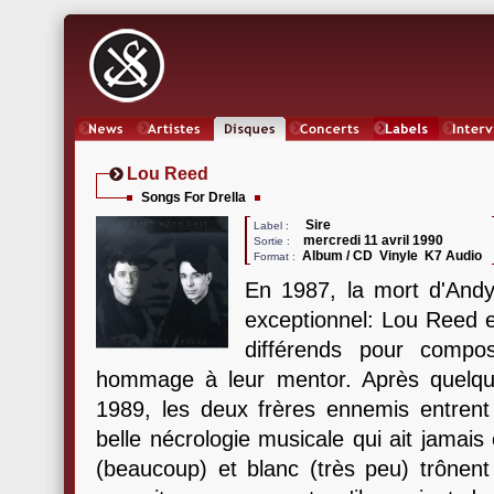
News
Artistes
Oeuvres
Concerts
Labels
Inter
Lou Reed
Songs For Drella
Sire
Label :
mercredi 11 avril 1990
Sortie :
Album / CD Vinyle K7 Audio
Format :
En 1987, la mort d'And
exceptionnel: Lou Reed e
différends pour comp
hommage à leur mentor. Après quelqu
1989, les deux frères ennemis entrent 
belle nécrologie musicale qui ait jamais 
(beaucoup) et blanc (très peu) trônent