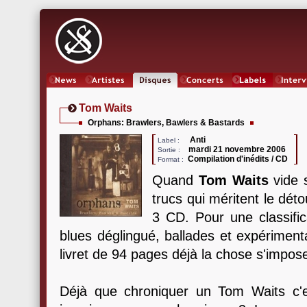
News
Artistes
Oeuvres
Concerts
Labels
Inter
Tom Waits
Orphans: Brawlers, Bawlers & Bastards
Anti
Label :
mardi 21 novembre 2006
Sortie :
Compilation d'inédits / CD
Format :
Quand
Tom Waits
vide 
trucs qui méritent le dét
3 CD. Pour une classifi
blues déglingué, ballades et expériment
livret de 94 pages déjà la chose s'impos
Déjà que chroniquer un Tom Waits c'e