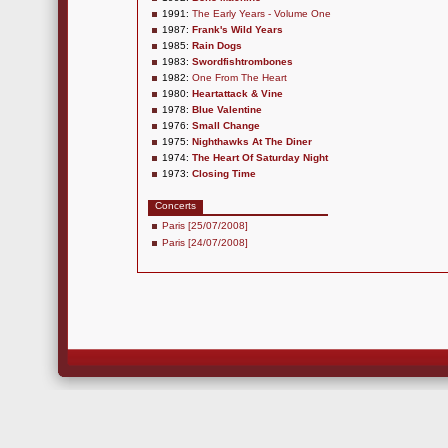
1991:
The Early Years - Volume One
1987:
Frank's Wild Years
1985:
Rain Dogs
1983:
Swordfishtrombones
1982:
One From The Heart
1980:
Heartattack & Vine
1978:
Blue Valentine
1976:
Small Change
1975:
Nighthawks At The Diner
1974:
The Heart Of Saturday Night
1973:
Closing Time
Concerts
Paris [25/07/2008]
Paris [24/07/2008]