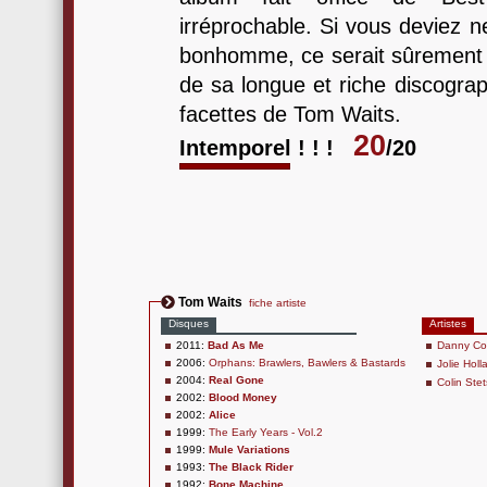
irréprochable. Si vous deviez 
bonhomme, ce serait sûrement cel
de sa longue et riche discograp
facettes de Tom Waits.
20
Intemporel ! ! !
/20
Tom Waits
fiche artiste
Disques
Artistes
2011:
Bad As Me
Danny C
2006:
Orphans: Brawlers, Bawlers & Bastards
Jolie Holl
2004:
Real Gone
Colin Ste
2002:
Blood Money
2002:
Alice
1999:
The Early Years - Vol.2
1999:
Mule Variations
1993:
The Black Rider
1992:
Bone Machine