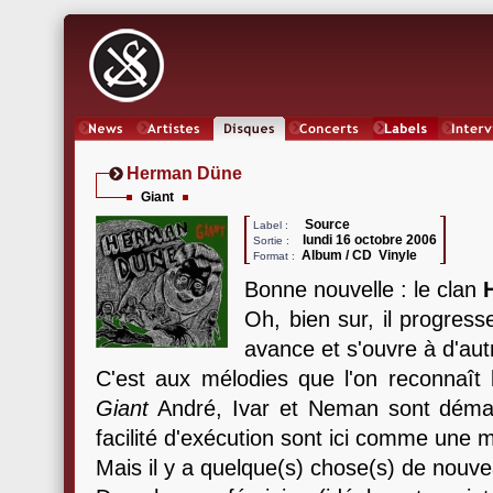
News
Artistes
Oeuvres
Concerts
Labels
Inter
Herman Düne
Giant
Source
Label :
lundi 16 octobre 2006
Sortie :
Album / CD Vinyle
Format :
Bonne nouvelle : le clan
Oh, bien sur, il progress
avance et s'ouvre à d'aut
C'est aux mélodies que l'on reconnaît l
Giant
André, Ivar et Neman sont démas
facilité d'exécution sont ici comme une 
Mais il y a quelque(s) chose(s) de nouve