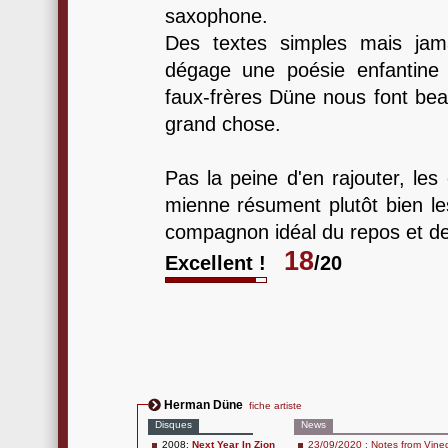
saxophone.
Des textes simples mais jama
dégage une poésie enfantine e
faux-frères Düne nous font be
grand chose.
Pas la peine d'en rajouter, les
mienne résument plutôt bien le
compagnon idéal du repos et de l
18
Excellent !
/20
Herman Düne
fiche artiste
Disques
News
2008:
Next Year In Zion
23/09/2020 : Notes from Vineg