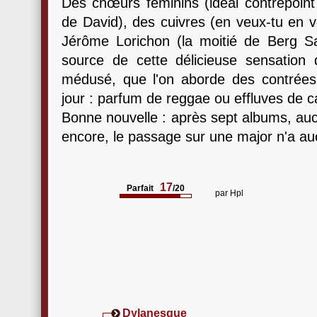
Des chœurs féminins (idéal contrepoint
de David), des cuivres (en veux-tu en v
Jérôme Lorichon (la moitié de Berg S
source de cette délicieuse sensation d
médusé, que l'on aborde des contrées
jour : parfum de reggae ou effluves de c
Bonne nouvelle : après sept albums, auc
encore, le passage sur une major n'a auc
17
Parfait
/20
par
Hpl
Dylanesque