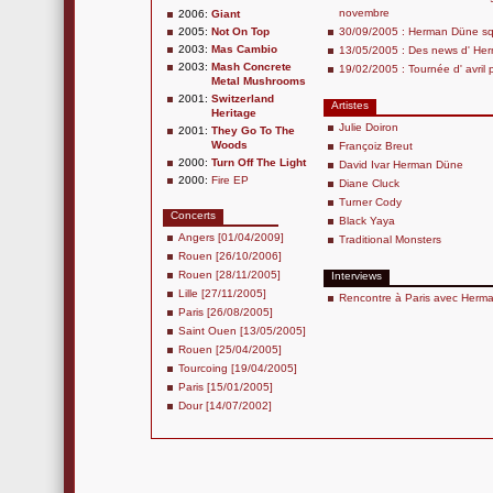
novembre
2006:
Giant
2005:
Not On Top
30/09/2005 : Herman Düne squa
2003:
Mas Cambio
13/05/2005 : Des news d' Her
2003:
Mash Concrete
19/02/2005 : Tournée d' avri
Metal Mushrooms
2001:
Switzerland
Artistes
Heritage
Julie Doiron
2001:
They Go To The
Woods
Françoiz Breut
2000:
Turn Off The Light
David Ivar Herman Düne
2000:
Fire EP
Diane Cluck
Turner Cody
Concerts
Black Yaya
Angers [01/04/2009]
Traditional Monsters
Rouen [26/10/2006]
Rouen [28/11/2005]
Interviews
Lille [27/11/2005]
Rencontre à Paris avec Herm
Paris [26/08/2005]
Saint Ouen [13/05/2005]
Rouen [25/04/2005]
Tourcoing [19/04/2005]
Paris [15/01/2005]
Dour [14/07/2002]