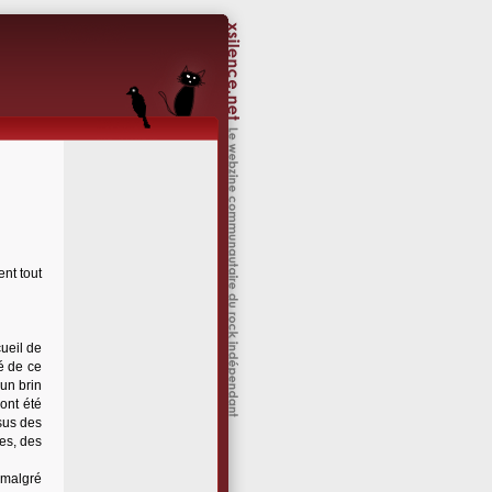
nt tout
ueil de
é de ce
 un brin
ont été
sus des
res, des
 malgré