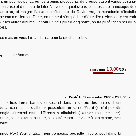
t un peu toutes. Là oú les albums précédents du groupe étaient variés et surpr
 surprise et d´un peu de folie. Ne vous inquiétez pas, cela reste de la musique de 
lan-plan, et malgré l´aisance mélodique de David Ivar, la monotonie s´install
upe comme Herman Düne, on ne peut s´empêcher d´être déçu. Alors on y reviend
ur les autres albums. Et pour un peu plus d´originalité, on ira plutôt chercher du 
xes.
mou mais on vous fait confiance pour la prochaine fois !
par
Vamos
13.00
/20
Moyenne
Posté le 07 novembre 2008 à 20 h 36
 les trois fréros barbus, et second dans la sphère des majors. Il est
ue chacun de leurs albums possèdent un son différent (je n'ai pas dis
onglé sûrement entre différents studio/label (excusez mon inculture).
t-on, car les Herman Düne, cette chère famille évolue à son rythme, c'est
ment.
 année
Next Year In Zion
, nom pompeux, pochette mièvre, pouf dans ta