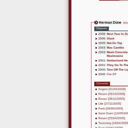
Herman Düne
fich
Disques
2008:
Next Year In Zi
2006:
Giant
2005:
Not On Top
2003:
Mas Cambio
2003:
Mash Concrete
Mushrooms
2001:
Switzerland He
2001:
They Go To Th
2000:
Turn Off The Li
2000:
Fire EP
Concerts
Angers [01/04/2009]
Rouen [26/10/2006]
Rouen [28/11/2005]
Lille [27/11/2005]
Paris [26/08/2005]
Saint Ouen [13/05/20
Rouen [25/04/2005]
Tourcoing [19/04/2005
Paris [15/01/2005]