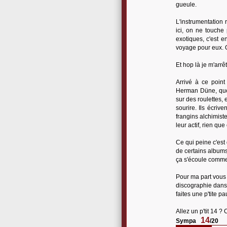
gueule.
L'instrumentation 
ici, on ne touche
exotiques, c'est e
voyage pour eux. 
Et hop là je m'arrê
Arrivé à ce point 
Herman Düne, que 
sur des roulettes, 
sourire. Ils écrive
frangins alchimist
leur actif, rien que 
Ce qui peine c'est 
de certains albums 
ça s'écoule comm
Pour ma part vous l
discographie dans 
faites une p'tite pa
Allez un p'tit 14 ?
14
Sympa
/20