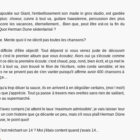
rajoutée sur Giant, l'embellissement son made in gros studio, est gardée
 plus: choeur, cuivre à tout va, guitare hawaïenne, percussion des plus
ncore les vacances, éternellement... Bien que, peut être est-ce la fin du
Quoi Herman Dune sédentarisé ?
te. Merde quoi il ne décrit pas toutes les chansons?
difficile d'être objectif. Tout dépend si vous venez juste de découvrir
c'est le premier album que vous écoutez. Alors oui ça s'écoute comme
et ce dès la première écoute: c'est chaud, pop, rond, bien écrit, et ça met le
nt à tout va, zion trouvé le filon de l'écriture, votre corde sensible; et les
es ne se privent pas de s'en vanter puisqu'il affirme avoir 400 chansons à
ça....
qu'a trop diluer la sauce, ils en arrivent à en dégoûter certains, (moi ! moi!)
que j'apprécie. Tout ça passe à travers mes oreilles sans rien de saillant,
e au supermarché.
'avez compris j'ai atteint le taux ‘maximum admissible', je vais laisser leur
un coin histoire que ça décante un peu, mais s'il vous plaît Herman Düne
use, le point quoi!
 C'est méchant un 14 ? Moi j'étais content quand j'avais 14...