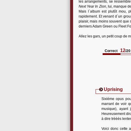
les arrangements, se ressemblen
Next Year In Zion
, lui, manque de
Mais l´album est plutôt mou, p
rapidement. Et venant d´un gro
plaisir, mais moins souvent que s
derniers Adam Green ou Fleet Fo
Allez les gars, un petit coup de 
12
Correct
/20
Uprising
Sixième opus pour
marrant de voir q
musique), ayant j
Heureusement dira-
à dire trèèès lente
Voici donc cette