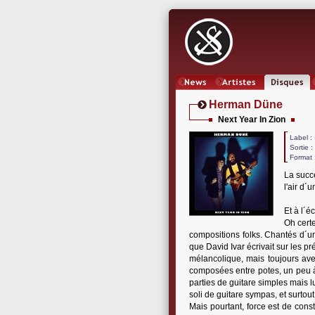
News
Artistes
Oeuvres
Herman Düne
Next Year In Zion
Label
Sortie 
Format 
La succ
l'air d´
Et à l´é
Oh cert
compositions folks. Chantés d´u
que David Ivar écrivait sur les p
mélancolique, mais toujours av
composées entre potes, un peu à
parties de guitare simples mais l
soli de guitare sympas, et surtout
Mais pourtant, force est de cons