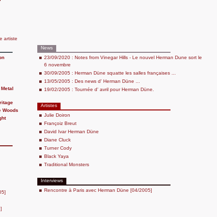
e artiste
News
on
23/09/2020 : Notes from Vinegar Hills - Le nouvel Herman Dune sort le
6 novembre
30/09/2005 : Herman Düne squatte les salles françaises ...
13/05/2005 : Des news d' Herman Düne ...
 Metal
19/02/2005 : Tournée d' avril pour Herman Düne.
ritage
Artistes
e Woods
Julie Doiron
ght
Françoiz Breut
David Ivar Herman Düne
Diane Cluck
Turner Cody
Black Yaya
Traditional Monsters
Interviews
Rencontre à Paris avec Herman Düne [04/2005]
05]
]