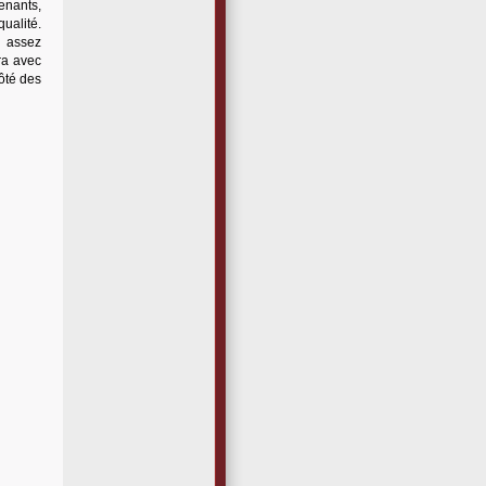
enants,
qualité.
e assez
ra avec
côté des