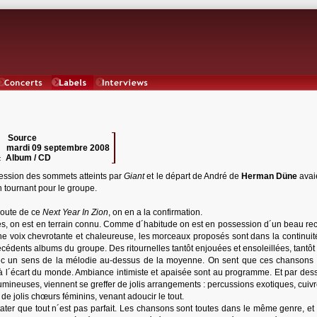
Concerts
Labels
Interviews
Source
 :
mardi 09 septembre 2008
:
Album / CD
:
ession des sommets atteints par
Giant
et le départ de André de
Herman Düne
avaie
un tournant pour le groupe.
coute de ce
Next Year In Zion
, on en a la confirmation.
es, on est en terrain connu. Comme d´habitude on est en possession d´un beau rec
ne voix chevrotante et chaleureuse, les morceaux proposés sont dans la continuit
récédents albums du groupe. Des ritournelles tantôt enjouées et ensoleillées, tantôt
ec un sens de la mélodie au-dessus de la moyenne. On sent que ces chansons 
 l´écart du monde. Ambiance intimiste et apaisée sont au programme. Et par des
umineuses, viennent se greffer de jolis arrangements : percussions exotiques, cuiv
 de jolis chœurs féminins, venant adoucir le tout.
tater que tout n´est pas parfait. Les chansons sont toutes dans le même genre, et