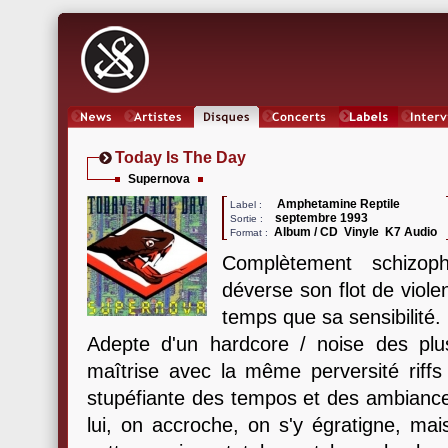
News
Artistes
Oeuvres
Concerts
Labels
Inter
Today Is The Day
Supernova
Amphetamine Reptile
Label :
septembre 1993
Sortie :
Album / CD Vinyle K7 Audio
Format :
Complètement schizop
déverse son flot de vio
temps que sa sensibilité.
Adepte d'un hardcore / noise des plu
maîtrise avec la même perversité riffs
stupéfiante des tempos et des ambiances
lui, on accroche, on s'y égratigne, mai