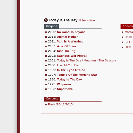
Today Is The Day
fiche artiste
Disques
Artistes
2020:
No Good To Anyone
Mast
2014:
Animal Mother
Coale
2011:
Pain Is A Warning
Le G
2007:
Axis Of Eden
UXO
2004:
Kiss The Pig
2002:
Sadness Will Prevail
2001:
Today Is The Day / Metatron - The Descent
2000:
Live Till You Die
1999:
In The Eyes Of God
1997:
Temple Of The Morning Star
1996:
Today Is The Day
1995:
Willpower
1993:
Supernova
Concerts
Paris [16/12/2015]