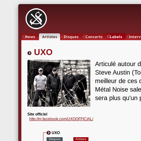
News
Artistes
Oeuvres
Concerts
Labels
Inter
UXO
Articulé autour 
Steve Austin (T
meilleur de ces 
Métal Noise sal
sera plus qu'un
Site officiel
http://m.facebook.com/UXOOFFICIAL/
UXO
Disques
Artistes