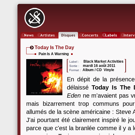
News
Artistes
Oeuvres
Concerts
Labels
Inter
Today Is The Day
Pain Is A Warning
Black Market Activities
Label :
mardi 16 août 2011
Sortie :
Album / CD Vinyle
Format :
En dépit de la présence
délaissé
Today Is The 
Eden
ne m'avaient pas v
mais bizarrement trop communs pour 
allumés de la scène américaine : Steve A
J'ai pourtant été clairement inspiré le jo
parce que c'est la branlée comme il y a 