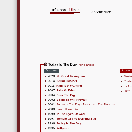
16
Très bon
/20
par
Arno Vice
Today Is The Day
fiche artiste
Disques
Artistes
2020:
No Good To Anyone
Mast
2014:
Animal Mother
Coale
2011:
Pain Is A Warning
Le G
2007:
Axis Of Eden
UXO
2004:
Kiss The Pig
2002:
Sadness Will Prevail
2001:
Today Is The Day / Metatron - The Descent
2000:
Live Till You Die
1999:
In The Eyes Of God
1997:
Temple Of The Morning Star
1996:
Today Is The Day
1995:
Willpower