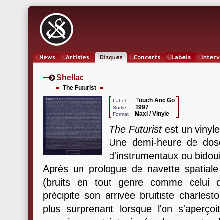
News
Artistes
Oeuvres
Concerts
Labels
Inter
Shellac
The Futurist
Touch And Go
Label :
1997
Sortie :
Maxi / Vinyle
Format :
The Futurist
est un vinyle
Une demi-heure de dos
d'instrumentaux ou bidoui
Après un prologue de navette spatiale
(bruits en tout genre comme celui d'
précipite son arrivée bruitiste charles
plus surprenant lorsque l'on s'aperç