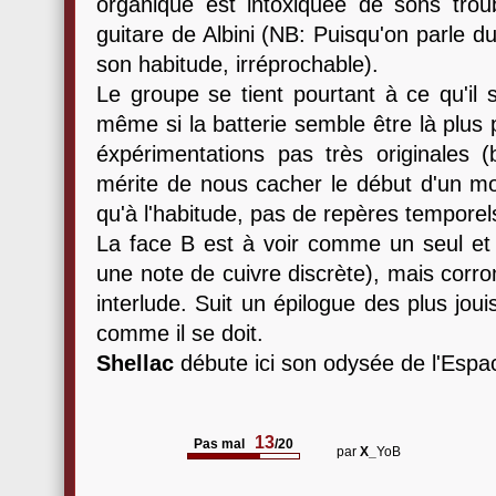
organique est intoxiquée de sons troub
guitare de Albini (NB: Puisqu'on parle d
son habitude, irréprochable).
Le groupe se tient pourtant à ce qu'il s
même si la batterie semble être là plus 
éxpérimentations pas très originales (
mérite de nous cacher le début d'un mo
qu'à l'habitude, pas de repères temporel
La face B est à voir comme un seul et
une note de cuivre discrète), mais corro
interlude. Suit un épilogue des plus joui
comme il se doit.
Shellac
débute ici son odysée de l'Espa
13
Pas mal
/20
par
X_
YoB