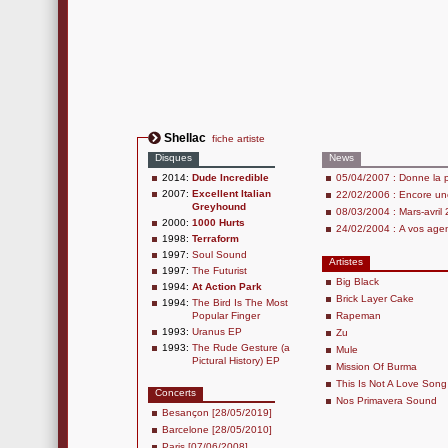
Shellac
fiche artiste
Disques
News
2014:
Dude Incredible
05/04/2007 : Donne la p
2007:
Excellent Italian
22/02/2006 : Encore une
Greyhound
08/03/2004 : Mars-avril 
2000:
1000 Hurts
24/02/2004 : A vos age
1998:
Terraform
1997:
Soul Sound
Artistes
1997:
The Futurist
Big Black
1994:
At Action Park
Brick Layer Cake
1994:
The Bird Is The Most
Popular Finger
Rapeman
1993:
Uranus EP
Zu
1993:
The Rude Gesture (a
Mule
Pictural History) EP
Mission Of Burma
This Is Not A Love Song
Concerts
Nos Primavera Sound
Besançon [28/05/2019]
Barcelone [28/05/2010]
Paris [07/06/2008]