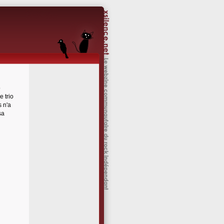
o
e trio
s n'a
sa