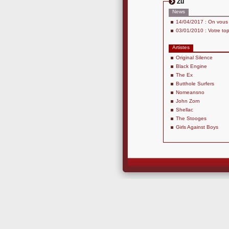
Zu
News
14/04/2017 : On vous o
03/01/2010 : Votre to
Artistes
Original Silence
Black Engine
The Ex
Butthole Surfers
Nomeansno
John Zorn
Shellac
The Stooges
Girls Against Boys