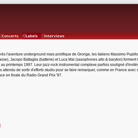
Concerts
Labels
Interviews
rès l'aventure underground mais prolifique de Gronge, les italiens Massimo Pupill
asse), Jacopo Battaglia (batterie) et Luca Mai (saxophones alto & baryton) forment l
au printemps 1997. Leur jazz-rock instrumental complexe parfois souligné d'invité
s attendu de sortir d'efforts studio pour se faire remarquer, comme en France avec 
ace en finale du Radio Grand Prix '97.
l