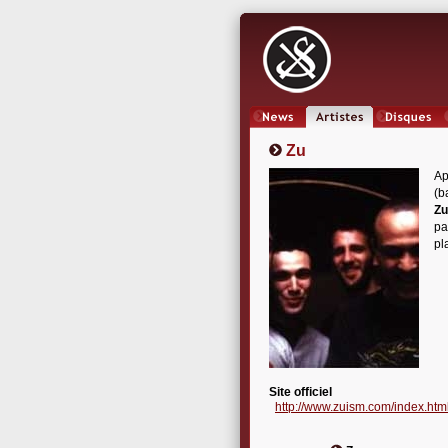
News
Artistes
Oeuvres
Zu
Ap
(b
Zu
pa
pl
Site officiel
http://www.zuism.com/index.htm