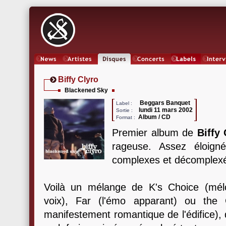
News
Artistes
Oeuvres
Concerts
Labels
Inter
Biffy Clyro
Blackened Sky
Beggars Banquet
Label :
lundi 11 mars 2002
Sortie :
Album / CD
Format :
Premier album de
Biffy 
rageuse. Assez éloigné
complexes et décomplex
Voilà un mélange de K's Choice (mélod
voix), Far (l'émo apparant) ou the
manifestement romantique de l'édifice), 