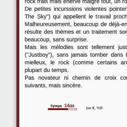
rock frais mais énervé malgré tout, un ro
De petites incurssions violentes point
The Sky") qui appellent le travail pro
Malheureusement, beaucoup de déjà-ent
résulte des thèmes et un traitement son
beaucoup, sans surprise.
Mais les mélodies sont tellement jus
("Justboy"), sans jamais tomber dans l
mielleux, le rock (comme certains ar
plupart du temps.
Pas novateur ni chemin de croix co
suivants, mais sincère.
14
Sympa
/20
par
X_
YoB