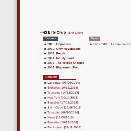
Biffy Clyro
fiche artiste
Disques
News
2013:
Opposites
11/12/2006 : Le bon cru écos
2009:
Only Revolutions
2007:
Puzzle
2004:
Infinity Land
2003:
The Vertigo Of Bliss
2002:
Blackened Sky
Concerts
Landgraaf [09/06/2014]
Bruxelles [16/12/2013]
Tourcoing [14/12/2013]
New-York [09/10/2013]
Bruxelles [17/02/2013]
Saint Cloud [26/08/2011]
Tourcoing [09/10/2010]
Kiewit [19/08/2010]
Bruxelles [16/12/2009]
Birmingham [09/11/2009]