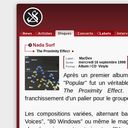
News
Artistes
Oeuvres
Concerts
Labels
Inter
Nada Surf
The Proximity Effect
MarDev
Label :
mercredi 16 septembre 1998
Sortie :
Album / CD Vinyle
Format :
Après un premier album 
"Popular" fut un véritab
The Proximity Effect
.
franchissement d'un palier pour le group
Les compositions variées, alternant ba
Voices", "80 Windows" ou même le magni