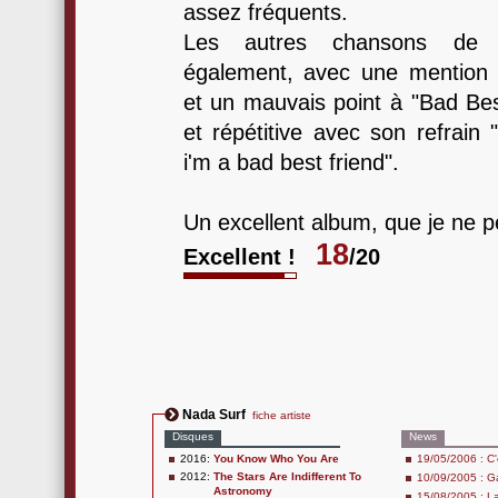
assez fréquents.
Les autres chansons de 
également, avec une mention s
et un mauvais point à "Bad Bes
et répétitive avec son refrain "
i'm a bad best friend".
Un excellent album, que je ne p
18
Excellent !
/20
Nada Surf
fiche artiste
Disques
News
2016:
You Know Who You Are
19/05/2006 : C'
2012:
The Stars Are Indifferent To
10/09/2005 : G
Astronomy
15/08/2005 : L