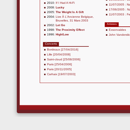
2010:
If I Had A Hi-Fi
11/07/2005 : Nad
2008:
Lucky
17/06/2005 : Na
2005:
The Weight Is A Gift
11/07/2003 : Fes
2004:
Live À L'Ancienne Belgique,
Bruxelles, 31 Mars 2003
Artistes
2002:
Let Go
1998:
The Proximity Effect
Exsonvaldes
1996:
High/Low
John Vandersli
Concerts
Bordeaux [27/04/2016]
Lille [20/04/2008]
Saint-cloud [25/08/2006]
Paris [25/04/2006]
Paris [20/11/2005]
Carhaix [19/07/2003]