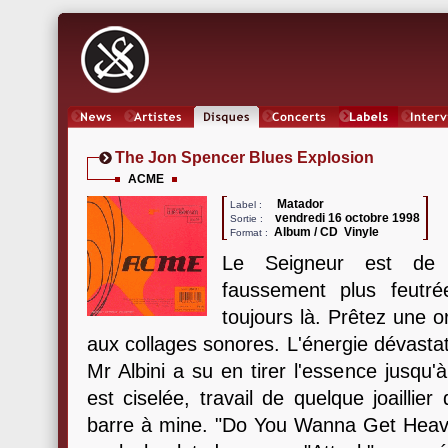
News
Artistes
Oeuvres
Concerts
Labels
Inter
The Jon Spencer Blues Explosion
ACME
Matador
Label :
vendredi 16 octobre 1998
Sortie :
Album / CD Vinyle
Format :
Le Seigneur est de 
faussement plus feutré
toujours là. Prêtez une o
aux collages sonores. L'énergie dévastat
Mr Albini a su en tirer l'essence jusqu'à
est ciselée, travail de quelque joaillie
barre à mine. "Do You Wanna Get Heavy 