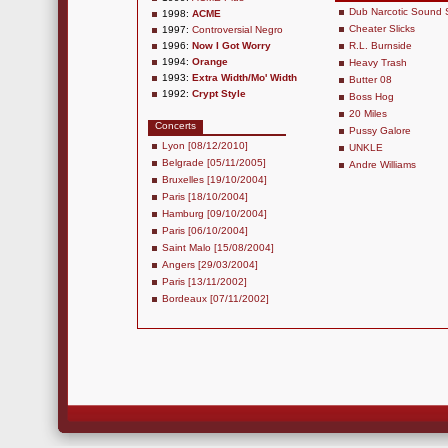
Dub Narcotic Sound 
1998:
ACME
Cheater Slicks
1997:
Controversial Negro
1996:
Now I Got Worry
R.L. Burnside
1994:
Orange
Heavy Trash
1993:
Extra Width/Mo' Width
Butter 08
1992:
Crypt Style
Boss Hog
20 Miles
Concerts
Pussy Galore
Lyon [08/12/2010]
UNKLE
Belgrade [05/11/2005]
Andre Williams
Bruxelles [19/10/2004]
Paris [18/10/2004]
Hamburg [09/10/2004]
Paris [06/10/2004]
Saint Malo [15/08/2004]
Angers [29/03/2004]
Paris [13/11/2002]
Bordeaux [07/11/2002]