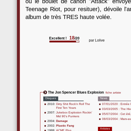
ou le boulet de canon "Attack" envoy
Teenage Riot, pour resituer), dévoile l'
album de très TRES haute volée.
18
Excellent !
/20
par
Lolive
The Jon Spencer Blues Explosion
fiche artiste
Disques
News
2010:
Dirty Shit Rock'n Roll The
07/01/2020 : Entrée 
First Ten Years
03/03/2005 : The Hiv
2007:
Jukebox Explosion Rockin'
05/07/2004 : Cet été
Mid 90's Punkers
08/03/2004 : Mars-avr
2004:
Damage
2002:
Plastic Fang
Artistes
1999:
ACME Plus