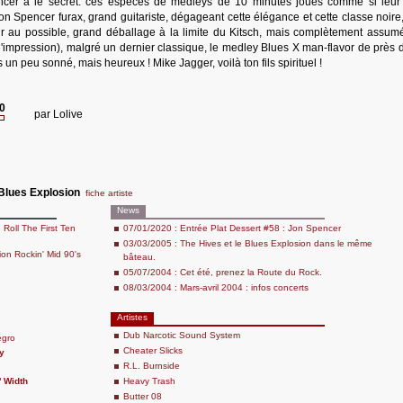
ncer à le secret: ces espèces de medleys de 10 minutes joués comme si leur
on Spencer furax, grand guitariste, dégageant cette élégance et cette classe noire,
r au possible, grand déballage à la limite du Kitsch, mais complètement assumé.
s l'impression), malgré un dernier classique, le medley Blues X man-flavor de près 
s un peu sonné, mais heureux ! Mike Jagger, voilà ton fils spirituel !
20
par
Lolive
Blues Explosion
fiche artiste
News
n Roll The First Ten
07/01/2020 : Entrée Plat Dessert #58 : Jon Spencer
03/03/2005 : The Hives et le Blues Explosion dans le même
on Rockin' Mid 90's
bâteau.
05/07/2004 : Cet été, prenez la Route du Rock.
08/03/2004 : Mars-avril 2004 : infos concerts
Artistes
Dub Narcotic Sound System
egro
Cheater Slicks
y
R.L. Burnside
' Width
Heavy Trash
Butter 08