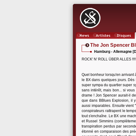
News
Artistes
Oeuvres
The Jon Spencer Bl
Hamburg - Allemagne [Di
ROCK' N' ROLL ÜBER ALLES !!!!!
Quel bonheur lorsqu'en arrivant 
le BX dans quelques jours. Dès lo
super sympa du quartier super s
sans intérêt, mais bon... si vous
drame ! Jon Spencer aurait-il d
que dans BBlues Explosion, il y 
aussi imparables. Ensuite vient 
conspirateurs rattrapent le temp
tout s'enchaîne. Le BX une machi
et Russel Simmins (complètement
transpiration perdus par second
étonné en comparaison des préc