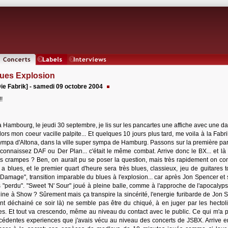
Concerts
Labels
Interviews
ues Explosion
e Fabrik] - samedi 09 octobre 2004
!
à Hambourg, le jeudi 30 septembre, je lis sur les pancartes une affiche avec une da
rs mon coeur vacille palpite... Et quelques 10 jours plus tard, me voila à la Fabri
ympa d'Altona, dans la ville super sympa de Hamburg. Passons sur la première par
 connaissez DAF ou Der Plan... c'était le même combat. Arrive donc le BX... et là 
es crampes ? Ben, on aurait pu se poser la question, mais très rapidement on c
a blues, et le premier quart d'heure sera très blues, classieux, jeu de guitares t
"Damage", transition imparable du blues à l'explosion... car après Jon Spencer et 
s "perdu". "Sweet 'N' Sour" joué à pleine balle, comme à l'approche de l'apocalypse
ne à Show ? Sûrement mais ça transpire la sincérité, l'energie furibarde de Jon 
 déchainé ce soir là) ne semble pas être du chiqué, à en juger par les hectoli
es. Et tout va crescendo, même au niveau du contact avec le public. Ce qui m'a 
édentes experiences que j'avais vécu au niveau des concerts de JSBX. Arrive en