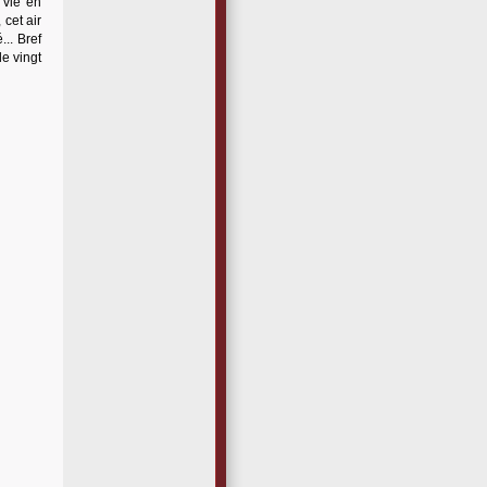
 vie en
 cet air
.. Bref
de vingt