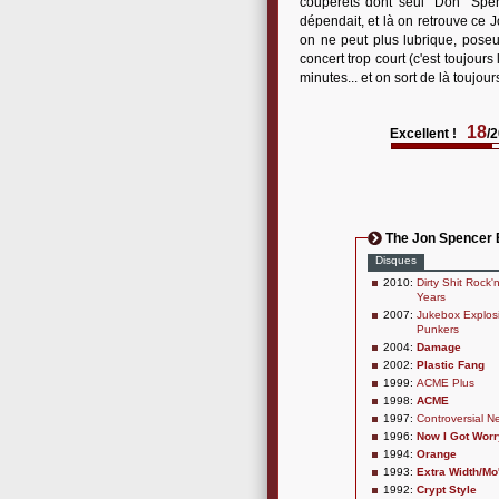
couperets dont seul "Don" Spe
dépendait, et là on retrouve ce J
on ne peut plus lubrique, poseu
concert trop court (c'est toujour
minutes... et on sort de là toujour
18
Excellent !
/
The Jon Spencer 
Disques
2010:
Dirty Shit Rock'
Years
2007:
Jukebox Explosi
Punkers
2004:
Damage
2002:
Plastic Fang
1999:
ACME Plus
1998:
ACME
1997:
Controversial N
1996:
Now I Got Worr
1994:
Orange
1993:
Extra Width/Mo
1992:
Crypt Style