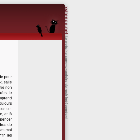
te pour
k, salle
tie non
c'est le
omprend
oujours
ses co-
, et là
Spencer
tres de
pas mal
fin les