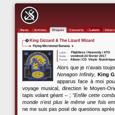
News
Artistes
Oeuvres
Concerts
Labels
Inter
King Gizzard & The Lizard Wizard
Flying Microtonal Banana
Flightless / Heavenly / ATO
Label :
vendredi 24 février 2017
Sortie :
Album / CD Vinyle Numériqu
Format :
Alors que je n'avais toujo
Nonagon Infinity
,
King G
apparus face à moi po
voyage musical, direction le Moyen-Orie
tapis volant géant – ;
"Enfile cette combi
monde n'est plus le même une fois emb
ne me suis pas posé de questions après