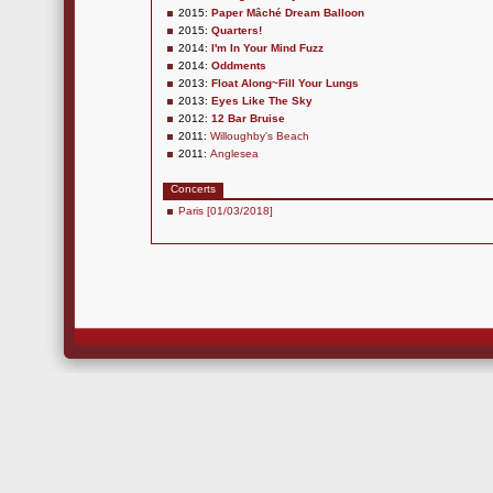
2015:
Paper Mâché Dream Balloon
2015:
Quarters!
2014:
I'm In Your Mind Fuzz
2014:
Oddments
2013:
Float Along~Fill Your Lungs
2013:
Eyes Like The Sky
2012:
12 Bar Bruise
2011:
Willoughby's Beach
2011:
Anglesea
Concerts
Paris [01/03/2018]