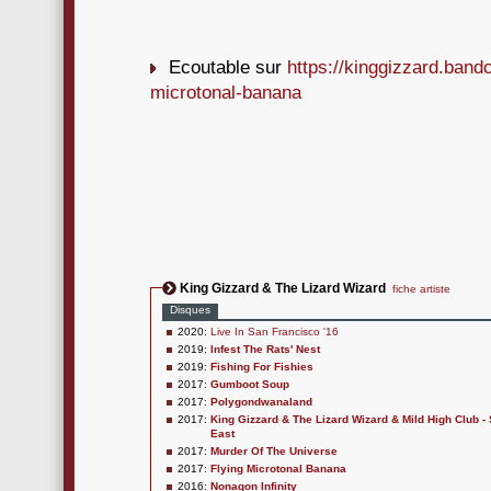
Ecoutable sur
https://kinggizzard.ban
microtonal-banana
King Gizzard & The Lizard Wizard
fiche artiste
Disques
2020:
Live In San Francisco '16
2019:
Infest The Rats' Nest
2019:
Fishing For Fishies
2017:
Gumboot Soup
2017:
Polygondwanaland
2017:
King Gizzard & The Lizard Wizard & Mild High Club 
East
2017:
Murder Of The Universe
2017:
Flying Microtonal Banana
2016:
Nonagon Infinity