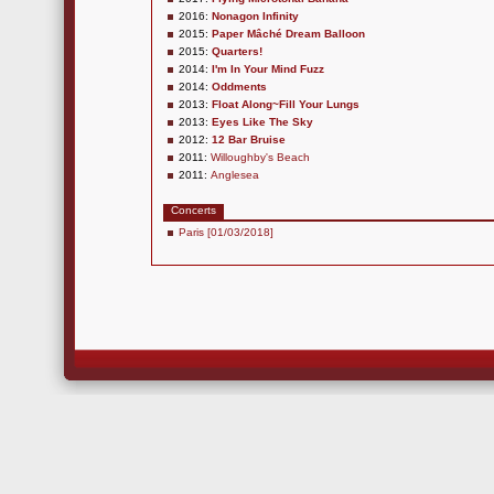
2016:
Nonagon Infinity
2015:
Paper Mâché Dream Balloon
2015:
Quarters!
2014:
I'm In Your Mind Fuzz
2014:
Oddments
2013:
Float Along~Fill Your Lungs
2013:
Eyes Like The Sky
2012:
12 Bar Bruise
2011:
Willoughby's Beach
2011:
Anglesea
Concerts
Paris [01/03/2018]