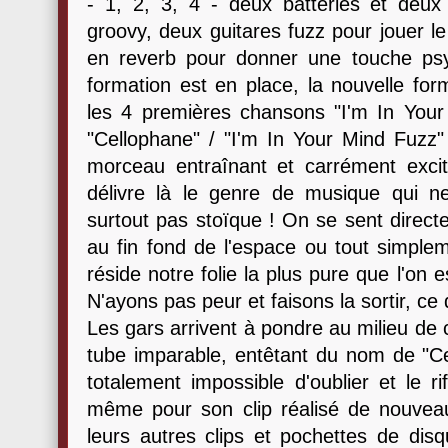
- 1, 2, 3, 4 - deux batteries et deu
groovy, deux guitares fuzz pour jouer le 
en reverb pour donner une touche psy
formation est en place, la nouvelle for
les 4 premières chansons "I'm In Your 
"Cellophane" / "I'm In Your Mind Fuzz"
morceau entraînant et carrément exci
délivre là le genre de musique qui ne 
surtout pas stoïque ! On se sent directe
au fin fond de l'espace ou tout simplem
réside notre folie la plus pure que l'on
N'ayons pas peur et faisons la sortir, ce
Les gars arrivent à pondre au milieu de
tube imparable, entêtant du nom de "Cel
totalement impossible d'oublier et le ri
même pour son clip réalisé de nouve
leurs autres clips et pochettes de dis