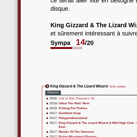
ce serait aller vite en besogne
disque.
King Gizzard & The Lizard Wi
et sûrement intéressant à suivr
14
Sympa
/20
King Gizzard & The Lizard Wizard
fiche artiste
Disques
2020:
Live In San Francisco '16
2019:
Infest The Rats' Nest
2019:
Fishing For Fishies
2017:
Gumboot Soup
2017:
Polygondwanaland
2017:
King Gizzard & The Lizard Wizard & Mild High Club 
East
2017:
Murder Of The Universe
2017:
Flying Microtonal Banana