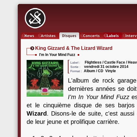
News
Artistes
Oeuvres
Concerts
Labels
Inter
King Gizzard & The Lizard Wizard
I'm In Your Mind Fuzz
Flightless / Castle Face / Hea
Label :
vendredi 31 octobre 2014
Sortie :
Album / CD Vinyle
Format :
L'album de rock garage
dernières années se doit 
I'm In Your Mind Fuzz
es
et le cinquième disque de ses barjo
Wizard
. Disons-le de suite, c'est aussi
de leur jeune et prolifique carrière.