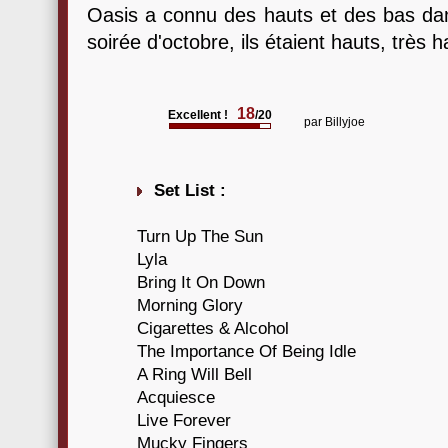
Oasis a connu des hauts et des bas dans
soirée d'octobre, ils étaient hauts, très ha
18
Excellent !
/20
par
Billyjoe
Set List :
Turn Up The Sun
Lyla
Bring It On Down
Morning Glory
Cigarettes & Alcohol
The Importance Of Being Idle
A Ring Will Bell
Acquiesce
Live Forever
Mucky Fingers