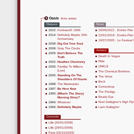
Oasis
fiche artiste
Disques
News
2022:
Knebworth 1996
29/06/2021 : Entrée Plat
2014:
Definitely Maybe 20th
22/01/2019 : Entrée-Plat-
Anniversary
18/07/2005 : Le Festival 
2008:
Dig Out Your Soul
2006:
Stop The Clocks
Artistes
2005:
Don't Believe The
Death In Vegas
Truth
Ride
2002:
Heathen Chemistry
UNKLE
2000:
Familiar To Millions
[Live]
The Chemical Brothers
2000:
Standing On The
The Verve
Shoulders Of Giants
Beck
1998:
The Masterplan
Cornershop
1997:
Be Here Now
The Prodigy
1995:
(What's The Story)
Beady Eye
Morning Glory?
Noel Gallagher's High Fly
1994:
Whatever
1994:
Definitely Maybe
Liam Gallagher
Concerts
Lille [30/01/2009]
Lille [29/01/2006]
Paris [26/10/2005]