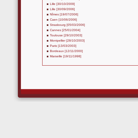
Lille [30/10/2009]
Lille [30/09/2006]
Nîmes [19/07/2006]
Caen [10/06/2006]
Strasbourg [05/03/2006]
Cannes [25/01/2004]
Toulouse [29/10/2003]
Montpellier [28/10/2003]
Paris [13/03/2003]
Bordeaux [12/11/2000]
Marseille [19/11/1998]