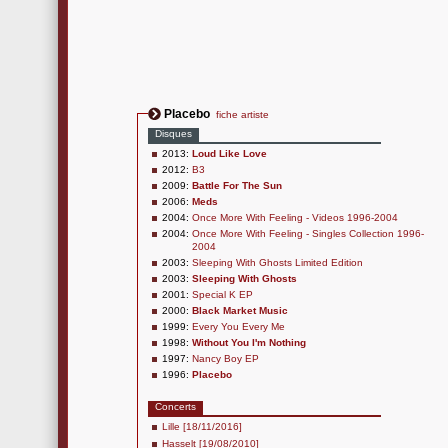
Placebo
fiche artiste
Disques
2013:
Loud Like Love
2012:
B3
2009:
Battle For The Sun
2006:
Meds
2004:
Once More With Feeling - Videos 1996-2004
2004:
Once More With Feeling - Singles Collection 1996-
2004
2003:
Sleeping With Ghosts Limited Edition
2003:
Sleeping With Ghosts
2001:
Special K EP
2000:
Black Market Music
1999:
Every You Every Me
1998:
Without You I'm Nothing
1997:
Nancy Boy EP
1996:
Placebo
Concerts
Lille [18/11/2016]
Hasselt [19/08/2010]