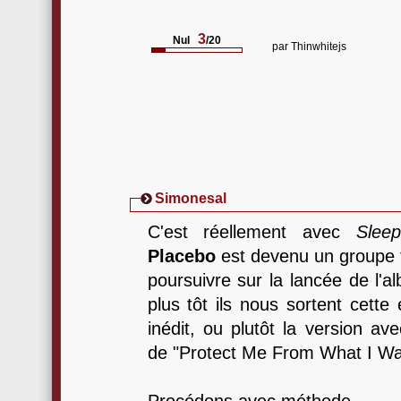
3
Nul
/20
par
Thinwhitejs
Simonesal
C'est réellement avec
Slee
Placebo
est devenu un groupe t
poursuivre sur la lancée de l'a
plus tôt ils nous sortent cette
inédit, ou plutôt la version av
de "Protect Me From What I Want