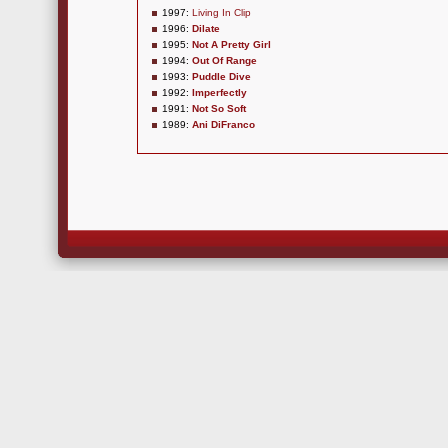
1997:
Living In Clip
1996:
Dilate
1995:
Not A Pretty Girl
1994:
Out Of Range
1993:
Puddle Dive
1992:
Imperfectly
1991:
Not So Soft
1989:
Ani DiFranco