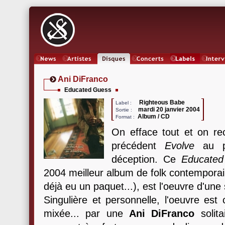
News
Artistes
Oeuvres
Concerts
Labels
Inter
Ani DiFranco
Educated Guess
Righteous Babe
Label :
mardi 20 janvier 2004
Sortie :
Album / CD
Format :
On efface tout et on r
précédent
Evolve
au pa
déception. Ce
Educate
2004 meilleur album de folk contemporai
déjà eu un paquet...), est l'oeuvre d'une
Singulière et personnelle, l'oeuvre est
mixée... par une
Ani DiFranco
solita