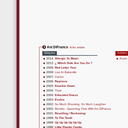
Ani DiFranco
fiche artiste
Disques
Artistes
2014:
Allergic To Water
Anaïs 
2012:
¿ Which Side Are You On ?
2008:
Red Letter Year
2008:
Live At Babeville
2007:
Canon
2006:
Reprieve
2005:
Knuckle Down
2004:
Trust
2004:
Educated Guess
2003:
Evolve
2002:
So Much Shouting, So Much Laughter
2002:
Render - Spanning Time With Ani DiFranco
2001:
Revelling / Reckoning
1999:
To The Teeth
1999:
Up Up Up Up Up Up
1998:
Little Plastic Castle