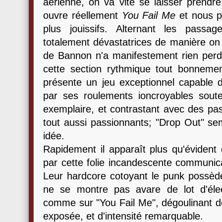
aérienne, on va vite se laisser prendre
ouvre réellement
You Fail Me
et nous p
plus jouissifs. Alternant les passa
totalement dévastatrices de manière on 
de Bannon n'a manifestement rien perdu
cette section rythmique tout bonnemen
présente un jeu exceptionnel capable d
par ses roulements ioncroyables sout
exemplaire, et contrastant avec des p
tout aussi passionnants; "Drop Out" sem
idée.
Rapidement il apparaît plus qu'évident
par cette folie incandescente communicat
Leur hardcore cotoyant le punk possè
ne se montre pas avare de lot d'éle
comme sur "You Fail Me", dégoulinant d
exposée, et d'intensité remarquable.