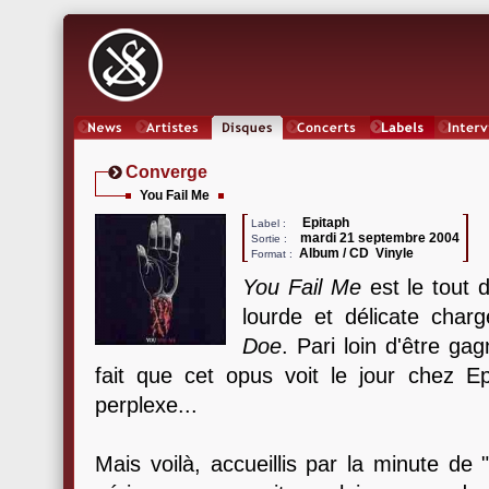
News
Artistes
Oeuvres
Concerts
Labels
Inter
Converge
You Fail Me
Epitaph
Label :
mardi 21 septembre 2004
Sortie :
Album / CD Vinyle
Format :
You Fail Me
est le tout 
lourde et délicate cha
Doe
. Pari loin d'être ga
fait que cet opus voit le jour chez Ep
perplexe...
Mais voilà, accueillis par la minute de 