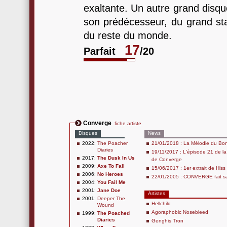
exaltante. Un autre grand disq
son prédécesseur, du grand st
du reste du monde.
17
Parfait
/20
Converge
fiche artiste
Disques
News
2022:
The Poacher
21/01/2018 : La Mélodie du Bonh
Diaries
19/11/2017 : L'épisode 21 de l
2017:
The Dusk In Us
de Converge
2009:
Axe To Fall
15/06/2017 : 1er extrait de His
2006:
No Heroes
22/01/2005 : CONVERGE fait sa
2004:
You Fail Me
2001:
Jane Doe
Artistes
2001:
Deeper The
Hellchild
Wound
Agoraphobic Nosebleed
1999:
The Poached
Diaries
Genghis Tron