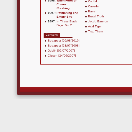
1998:
When Forever
Orchid
Comes
Cave-In
Crashing
Bane
1997:
Petitioning The
Brutal Truth
Empty Sky
1997:
In These Black
Jacob Bannon
Days: Vol.2
Acid Tiger
Trap Them
Concerts
Budapest [09/08/2010]
Budapest [28/07/2008]
Dublin [05/07/2007]
Clisson [24/06/2007]