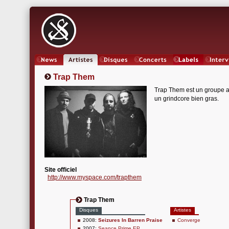
News
Artistes
Oeuvres
Concerts
Labels
Inter
Trap Them
Trap Them est un groupe am
un grindcore bien gras.
Site officiel
http://www.myspace.com/trapthem
Trap Them
Disques
Artistes
2008:
Seizures In Barren Praise
Converge
2007:
Seance Prime EP