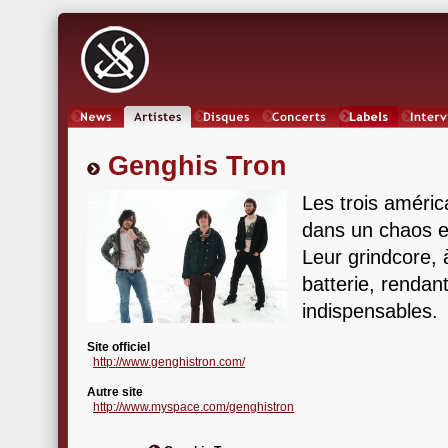
News
Artistes
Oeuvres
Concerts
Labels
Inter
Genghis Tron
Les trois améri
dans un chaos e
Leur grindcore, 
batterie, rendan
indispensables.
Site officiel
http://www.genghistron.com/
Autre site
http://www.myspace.com/genghistron