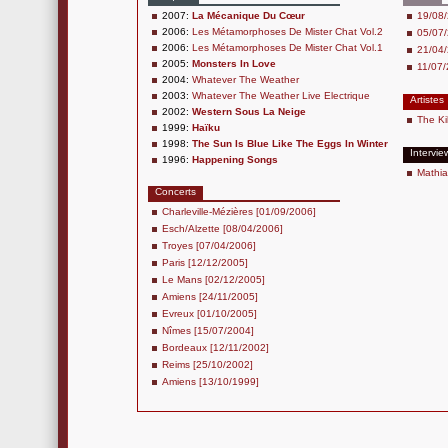
2007:
La Mécanique Du Cœur
19/08/
2006:
Les Métamorphoses De Mister Chat Vol.2
05/07/
2006:
Les Métamorphoses De Mister Chat Vol.1
21/04/
2005:
Monsters In Love
11/07/
2004:
Whatever The Weather
2003:
Whatever The Weather Live Electrique
Artistes
2002:
Western Sous La Neige
The Kil
1999:
Haïku
1998:
The Sun Is Blue Like The Eggs In Winter
Intervie
1996:
Happening Songs
Mathia
Concerts
Charleville-Mézières [01/09/2006]
Esch/Alzette [08/04/2006]
Troyes [07/04/2006]
Paris [12/12/2005]
Le Mans [02/12/2005]
Amiens [24/11/2005]
Evreux [01/10/2005]
Nîmes [15/07/2004]
Bordeaux [12/11/2002]
Reims [25/10/2002]
Amiens [13/10/1999]