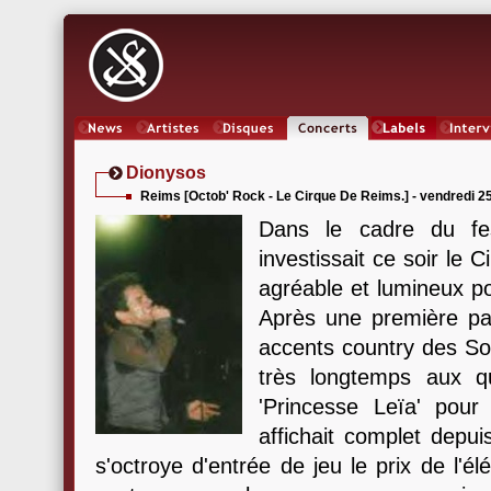
News
Artistes
Oeuvres
Concerts
Labels
Inter
Dionysos
Reims [Octob' Rock - Le Cirque De Reims.] - vendredi 2
Dans le cadre du fe
investissait ce soir le
agréable et lumineux po
Après une première pa
accents country des Son
très longtemps aux qu
'Princesse Leïa' pour
affichait complet dep
s'octroye d'entrée de jeu le prix de l'él