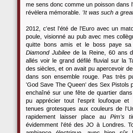
me sens donc comme un poisson dans l'e
révèlera mémorable.
'It was such a grea
2012, c'est l'été de l'Euro avec un ma
poule, visionné au pub avec mes collègu
quitte bons amis et le boss paye sa 
Diamond Jubilee
de la Reine, 60 ans d
allés voir le grand défilé fluvial sur la
des siècles, et on avait pu apercevoir d
dans son ensemble rouge. Pas très pun
'God Save The Queen' des Sex Pistols 
enchaîné sur une fête de quartier dan
pu apprécier tout l'esprit loufoque et
tenues grotesques aux couleurs de l'U
rapidement laisser place au
Pim's t
évidemment l'été des JO à Londres. Tou
ambiance électrique, avec bien sûr