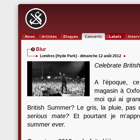
News
Artistes
Oeuvres
Concerts
Labels
Inter
Blur
Londres [Hyde Park] - dimanche 12 août 2012
Celebrate Briti
A l'époque, c
magasin à Oxfor
moi qui ai gran
British Summer? Le gris, la pluie, pas
serious mate?
Et pourtant je m'appr
summer ever.