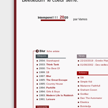
‘Beetlebum' le coeur serré.
20
Intemporel ! ! !
/20
par
Vamos
Blur
fiche artiste
Disques
News
2004:
Starshaped
22/10/2019 : Entrée Plat
2003:
Think Tank
01/08/2002 : Des vieilles
2000:
The Best Of
1999:
13
Artistes
1997:
Blur
Silt
1995:
The Great Escape
Simple Kid
1995:
Country House
Marianne Faithfull
1994:
Parklife
Graham Coxon
1994:
Girls & Boys
Gorillaz
1993:
Modern Life Is Rubbish
Dan The Automator
1991:
Leisure
Elastica
Botnledja
Concerts