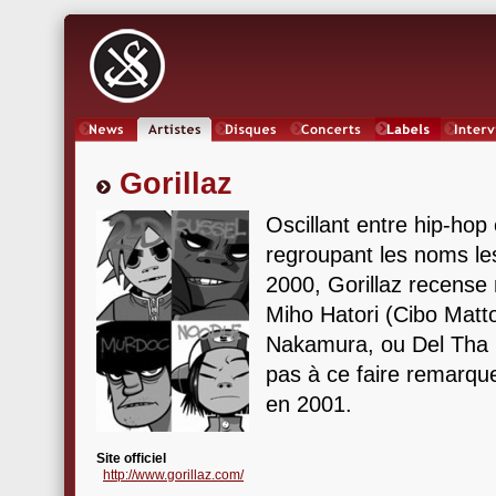
News
Artistes
Oeuvres
Concerts
Labels
Inter
Gorillaz
Oscillant entre hip-hop 
regroupant les noms les
2000, Gorillaz recense
Miho Hatori (Cibo Matt
Nakamura, ou Del Tha 
pas à ce faire remarque
en 2001.
Site officiel
http://www.gorillaz.com/