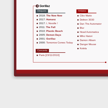
Gorillaz
Disques
Artistes
2018:
The Now Now
Cibo Matto
2017:
Humanz
Deltron 3030
2017:
I, Noodle !
Dan The Automator
2011:
The Fall
Blur
2010:
Plastic Beach
Head Automatica
2005:
Demon Days
Miho Hatori
2001:
Gorillaz
Damon Albarn
2000:
Tomorrow Comes Today
Danger Mouse
Kelela
Concerts
Paris [23/11/2010]