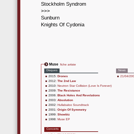
Stockholm Syndrom
>>>
Sunburn
Knights Of Cydonia
Muse
fiche artiste
Disques
News
2015:
Drones
21/04/200
2012:
The 2nd Law
2010:
Neutron Star Collision (Love Is Forever)
2009:
The Resistance
2006:
Black Holes And Revelations
2003:
Absolution
2002:
Hullabaloo Soundtrack
2001:
Origin Of Symmetry
1999:
Showbiz
1998:
Muse EP
Concerts