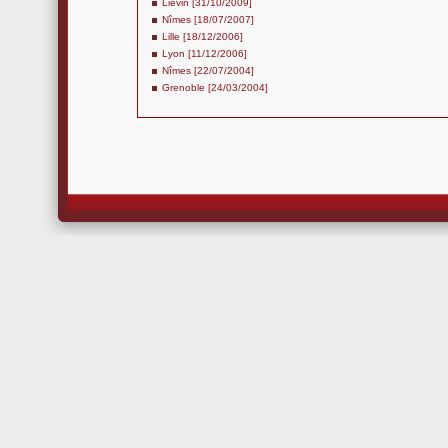
Liévin [31/10/2009]
Nîmes [18/07/2007]
Lille [18/12/2006]
Lyon [11/12/2006]
Nîmes [22/07/2004]
Grenoble [24/03/2004]